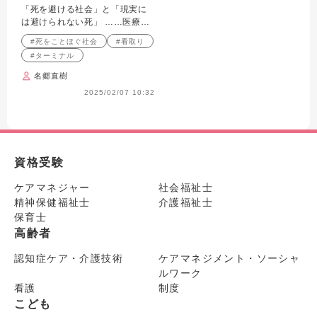
「死を避ける社会」と「現実に
は避けられない死」 ……医療と
介護・ケアの役割
#死をことほぐ社会
#看取り
#ターミナル
名郷直樹
2025/02/07 10:32
資格受験
ケアマネジャー
社会福祉士
精神保健福祉士
介護福祉士
保育士
高齢者
認知症ケア・介護技術
ケアマネジメント・ソーシャ
ルワーク
看護
制度
こども