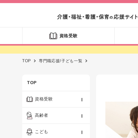
資格受験
TOP
専門職応援/子ども一覧
TOP
資格受験
ケアマネジャー
高齢者
社会福祉士
認知症ケア・介護技術
こども