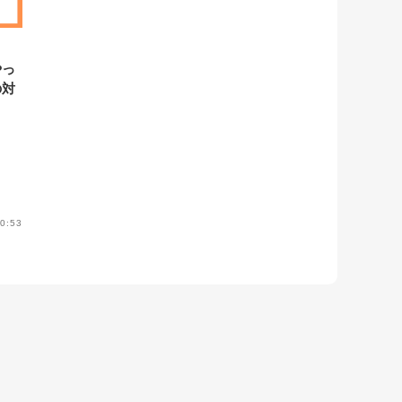
やっ
の対
え
0:53