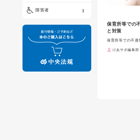
精神保健福祉士
ケアマネジメント・ソ
保育・教育／発達障害
障害者
ーシャルワーク
／子育て
介護福祉士
保育所等での
看護
障害者支援・福祉
保育士
と対策
制度
保育所等での不適
けあサポ編集部