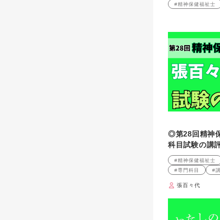
#精神保健福祉士
◎第28回精神
科目試験の講
#精神保健福祉士
#専門科目
#
張百々代