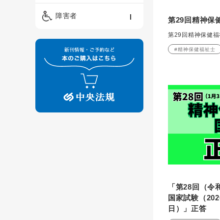
精神保健福祉士
ケアマネジメント・ソ
保育・教育／発達障害
障害者
ーシャルワーク
第29回精神保
／子育て
介護福祉士
第29回精神保健
看護
障害者支援・福祉
保育士
#精神保健福祉士
制度
「第28回（令
国家試験（20
日）」正答