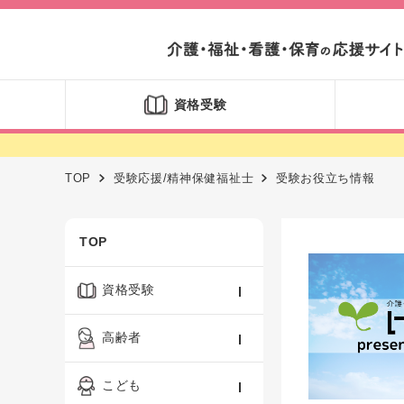
資格受験
TOP
受験応援/精神保健福祉士
受験お役立ち情報
TOP
資格受験
ケアマネジャー
高齢者
社会福祉士
認知症ケア・介護技術
こども