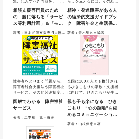
集。記入すべき内容を、「良
らしを支えるには、その経済
い例」「悪い例」を対比しな
的基盤を整えることが欠かせ
相談支援専門員のため
精神・発達障害がある人
がら、多様な事例を通じわか
ない。本書は、その柱である
の 腑に落ちる「サービ
の経済的支援ガイドブッ
りやすく解説した。加算取得
障害年金や生活保護のほか、
ス等利用計画」＆「モニ
ク 障害年金と生活保
の考え方を含め、よりよい支
高額療養費、労災、税制、遺
援を実現するための相談支援
言などについて、そのしく
タリング報告書」のつく
護、遺言、税などのしく
著者：日本相談支援専門員協会＝編集
著者：青木聖久＝編著
のプロセス全体を学べる一
み、利用する際の手続きや留
り方
みと手続き
冊。
意点などを解説した。
障害者をとりまく問題から、
全国に200万人とも推計され
障害者総合支援法や障害福祉
るひきこもりの家族・支援者
サービス、その他関連制度の
に向けて、ひきこもりが生ま
知識をわかりやすく解説。豊
れるメカニズムから家族関係
図解でわかる 障害福祉
親も子も楽になる ひき
富な図とイラストで視覚的に
回復の基本までを平易に解説
サービス
こもり “心の距離”を縮
理解できる。障害福祉サービ
する。ひきこもり支援者とし
めるコミュニケーション
スの従事者や新人職員、ケア
てその成果が全国的に注目さ
著者：二本柳 覚＝編著
マネ等の相談援助職など、障
れる著者が築いた「回復の原
の方法 改訂版
著者：山根俊恵＝著
害者支援にかかわるあらゆる
則」を知ることができる一
方におすすめの入門書。
冊。