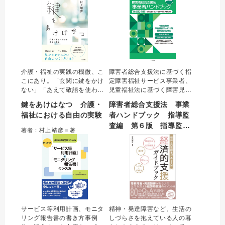
りやすく解説する。
介護・福祉の実践の機微、こ
障害者総合支援法に基づく指
こにあり。「玄関に鍵をかけ
定障害福祉サービス事業者、
ない」「あえて敬語を使わな
児童福祉法に基づく障害児通
い」……それは、人が人であ
所支援等事業者等に対する指
鍵をあけはなつ 介護・
障害者総合支援法 事業
るための基本をしなやかに守
導監査要綱をまとめた通知集
福祉における自由の実験
者ハンドブック 指導監
ろうとする支援の形。ふつう
の改訂版。令和6年度に行われ
査編 第６版 指導監査
の生活、ありふれた日々をサ
た障害福祉サービス報酬改定
著者：村上靖彦＝著
ポートする種々の工夫と気づ
に対応している。監査を行う
における主眼事項及び着
かいを、支援者9人の語りから
行政、監査を受ける事業者双
眼点等
豊かに拾い上げる。
方に必携の1冊。
サービス等利用計画、モニタ
精神・発達障害など、生活の
リング報告書の書き方事例
しづらさを抱えている人の暮