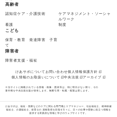
高齢者
認知症ケア・介護技術
ケアマネジメント・ソーシャ
ルワーク
看護
制度
こども
保育・教育 発達障害 子育
て
障害者
障害者支援・福祉
けあサポについて
お問い合わせ
個人情報保護方針
個人情報のお取扱いについて
中央法規
アーカイブ
※当サイトに掲載されている情報・画像・図表等は、特に明示がない限り、その
著作権を中央法規出版が保有します。無断引用・転載・複製は禁じます。
けあサポは、福祉・医療などのケアに関わる専門職とケアマネジャー、社会福祉士、精神保健
福祉士、介護福祉士、保育士の
資格取得を目指す方々に、日々の仕事や受験に役立つ情報を
提供する実践的な情報と学びのウェブサイトです。