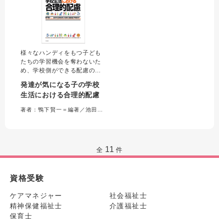
様々なハンディをもつ子ども
たちの学習機会を奪わないた
め、学校側ができる配慮の方
法を提案した一冊
発達が気になる子の学校
生活における合理的配慮
著者：鴨下賢一＝編著／池田千紗、荻野圭司、小玉武志、高橋知義、戸塚香代子＝著
11
全
件
資格受験
ケアマネジャー
社会福祉士
精神保健福祉士
介護福祉士
保育士