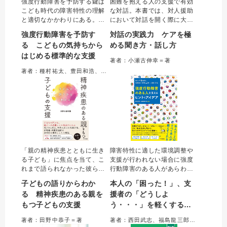
強度行動障害を予防する鍵は
困難を抱える人の支援で有効
こども時代の障害特性の理解
な対話。本書では、対人援助
と適切なかかわりにある。本
において対話を開く際に大切
書は福祉・教育現場や家庭で
なことを「３つの原則」「５
強度行動障害を予防す
対話の実践力 ケアを極
実践に欠かせない知識や対応
つの型」に集約し、事例をも
る こどもの気持ちから
める聞き方・話し方
方法をエピソードを交えて解
ちいて超実践的に解説した。
はじめる標準的な支援
説。こどもの気持ちに寄り添
対話を展開するときのポイン
著者：小瀬古伸幸＝著
い、生きづらさを安心に変え
トや注意点など、支援現場で
著者：種村祐太、豊田和浩、福島龍三郎＝編著
る必読の一冊です。
安全に対話を重ねていくため
のエッセンスが満載。
「親の精神疾患とともに生き
障害特性に適した環境調整や
る子ども」に焦点を当て、こ
支援が行われない場合に強度
れまで語られなかった彼らの
行動障害のある人があらわす
困難や支援方法を具体的に解
行動やこだわりは様々であ
子どもの語りからわか
本人の「困った！」、支
説。著者の調査で得られた
り、支援者の対応力が重要で
る 精神疾患のある親を
援者の「どうしよ
「子どもの語り」から子ども
ある。本書では24人の実践か
もつ子どもの支援
う・・・」を軽くする
たちの実態を明らかにし、支
ら、本人との向き合い方、権
援方法を示す。地域の支援者
利擁護の視点、チーム支援な
強度行動障害のある人を
著者：田野中恭子＝著
著者：西田武志、福島龍三郎＝編著
や教育関係者必携の一冊。
どのヒントやアイデアをわか
支えるヒントとアイデア