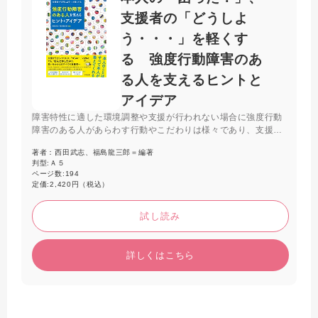
支援者の「どうしよ
う・・・」を軽くす
る 強度行動障害のあ
る人を支えるヒントと
アイデア
障害特性に適した環境調整や支援が行われない場合に強度行動
障害のある人があらわす行動やこだわりは様々であり、支援者
の対応力が重要である。本書では24人の実践から、本人との向
著者：
西田武志、福島龍三郎＝編著
き合い方、権利擁護の視点、チーム支援などのヒントやアイデ
判型:
Ａ５
アをわかりやすく解説する。
ページ数:
194
定価:
2,420円（税込）
試し読み
詳しくはこちら