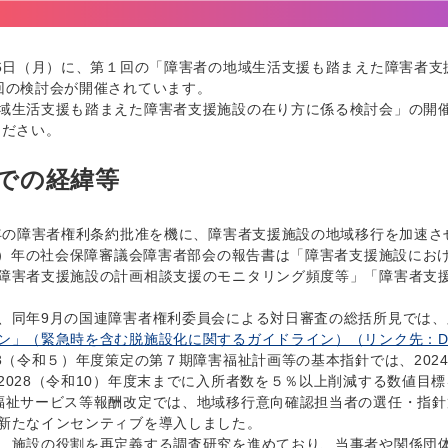
6日（月）に、第１回の「障害者の地域生活支援も踏まえた障害者支
回の検討会が開催されています。
生活支援も踏まえた障害者支援施設の在り方に係る検討会」の開
ください。
での経緯等
年の障害者権利条約批准を機に、障害者支援施設の地域移行を加速さ
4）年の社会保障審議会障害者部会の報告書は「障害者支援施設にお
障害者支援施設の計画相談支援のモニタリング頻度等」「障害者支
同年9月の国連障害者権利委員会による対日審査の総括所見では、
ン」（緊急時を含む脱施設化に関するガイドライン）（リンク先：D
3（令和５）年度策定の第７期障害福祉計画等の基本指針では、202
2028（令和10）年度末までに入所者数を５％以上削減する数値目
福祉サービス等報酬改定では、地域移行意向確認担当者の選任・指
新たなインセンティブを導入しました。
施設の役割を再定義する調査研究を進めており、当事者や関係団体