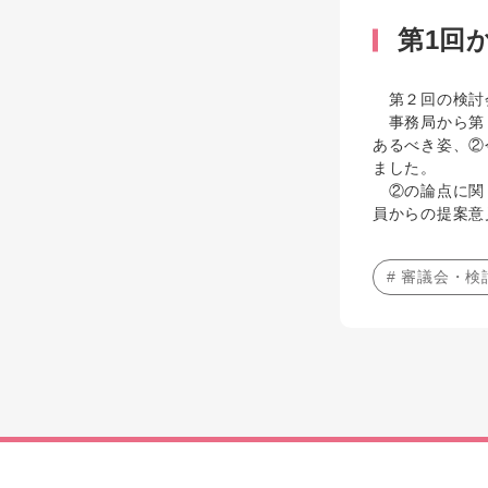
第1回
第２回の検討会
事務局から第１
あるべき姿、②
ました。
②の論点に関し
員からの提案意
# 審議会・検