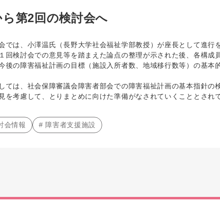
から第2回の検討会へ
では、小澤温氏（長野大学社会福祉学部教授）が座長として進行
回検討会での意見等を踏まえた論点の整理が示された後、各構成員
今後の障害福祉計画の目標（施設入所者数、地域移行数等）の基本
ては、社会保障審議会障害者部会での障害福祉計画の基本指針の検
見を考慮して、とりまとめに向けた準備がなされていくこととされ
討会情報
# 障害者支援施設