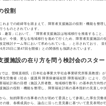
の役割
れまでの経緯等を踏まえて、障害者支援施設の役割・機能を整理し
行うものとされています。
．趣旨」において、「障害者支援施設は地域移行を推進すること、
るが、今後、更なる地域移行を進めて行くため、障害者支援施設の
改定検討チーム等において求められている。」と示されており、 並
（6月25日に第47回を開催）との関係性も強調されています。
支援施設の在り方を問う検討会のスター
では、曽根直樹氏（日本社会事業大学社会事業研究所客員教授）が
生労働省（社会・援護局 障害保健福祉部 障害福祉課）により、
害福祉計画の目標（施設入所者数、地域移行数等）の基本的方向性
援施設の役割・機能を整理し、障害福祉計画の基本指針の見直しや
ら、知的障害の当事者の方が初めて委員として参画した厚生労働省
その後、各構成員から、論点に沿った意見書に基づいて意見表明が