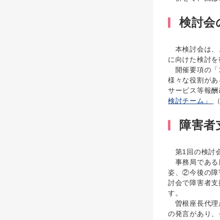
検討会
本検討会は、こ
に向けた検討を
開催要項の「1
様々な役割があ
サービス等報酬
検討チーム」
障害者
第1回の検討会
事務局である厚
姿、②今後の障
討会で障害者支
す。
曽根座長代理か
の発言があり、