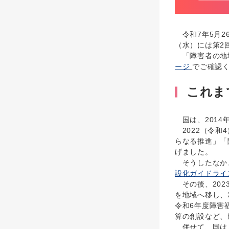
令和7年5月2
（水）には第2
「障害者の地域
ージ
でご確認
これま
国は、2014
2022（令和
らなる推進」「
げました。
そうしたなか、
設化ガイドライ
その後、202
を地域へ移し、
令和6年度障害
算の創設など、
併せて、国は、