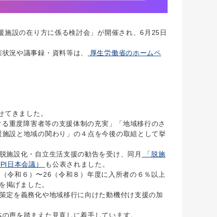
援施設の在り方に係る検討会」が開催され、6月25日
催状況や議事録・資料等は、
厚生労働省のホームペ
せてきました。
ける重度障害者等の支援体制の充実」「地域移行のさ
援施設と地域の関わり」の４点を今後の取組として挙
脱施設化・自立生活支援の勧告を受け、同月
「脱施
PI日本会議）
も公表されました。
4（令和６）〜26（令和８）年度に入所者の６％以上
標を掲げました。
針策定を義務化や地域移行に向けた動機付け支援の加
の声を踏まえた見直しに着手しています。