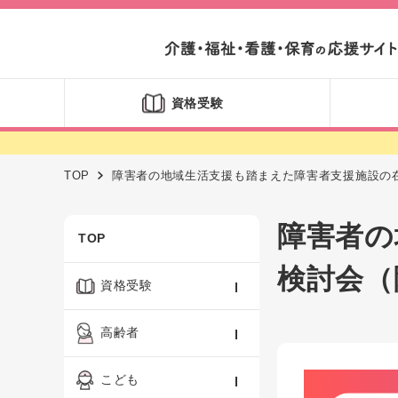
資格受験
TOP
障害者の地域生活支援も踏まえた障害者支援施設の
障害者の
TOP
検討会（
資格受験
ケアマネジャー
高齢者
社会福祉士
認知症ケア・介護技術
こども