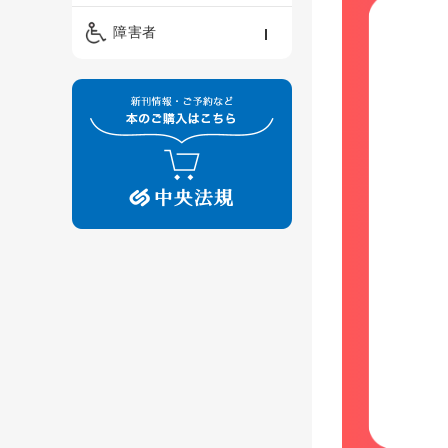
精神保健福祉士
ケアマネジメント・ソ
保育・教育／発達障害
障害者
ーシャルワーク
／子育て
介護福祉士
看護
障害者支援・福祉
保育士
制度