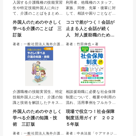
入国する介護職種の技能実習
利用者、他職種のスタッフ、
生や特定技能外国人に向け
家族、同僚、先輩・後輩に対
て、介護のことばをまとめた
して、相談や困りごとなどに
一冊。あいさつから病気・症
対応する際の「会話が続く言
外国人のためのやさしく
ココで差がつく！会話が
状、生活援助、身体介護など
葉かけ」をケース別にイラス
学べる介護のことば 三
止まる人と会話が続く
の場面ごとに知っておくべき
トを用いて解説。ちゃんと受
訂版
人 対人援助職のための
ことばをわかりやすく示し
け答えしたはずなのに会話が
た。入国後の自己学習にも使
進まない、かえってこじれて
言葉かけガイド
著者：一般社団法人海外介護士育成協議会＝編集／甘利庸子、髙橋絵美＝編著
著者：竹田伸也＝著
えるテキスト。訪問介護に関
しまうといった対人援助職の
する用語を追加した三訂版。
悩みを解決する一冊。
介護職種の技能実習生、特定
相談援助職に必要な社会保障
技能外国人に向け、介護の知
制度について、概要や利用の
識と技術を解説したテキス
流れ、活用事例をフルカラー
ト。介護の基本、老化の理
のイラストや図表でわかりや
外国人のためのやさしく
現場で役立つ！社会保障
解、生活支援技術など初任者
すく解説。生活保護、障害者
学べる介護の知識・技
制度活用ガイド ２０２
研修カリキュラムに沿い、イ
福祉、医療保障、権利擁護、
術 三訂版
５年版
ラストを多用しわかりやすく
年金、子ども家庭福祉、地域
編集した。訪問介護の内容を
共生に加え、新たに介護保険
著者：一般社団法人海外介護士育成協議会＝編集／甘利庸子＝編著
著者：中央法規「ケアマネジャー」編集部＝編集／福島敏之＝著
充実させた三訂版。分かち書
制度を収載した2025年版。