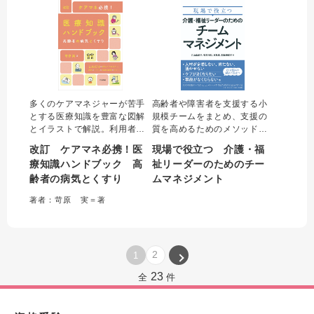
き・漢字へのふりがなつき。
多くのケアマネジャーが苦手
高齢者や障害者を支援する小
とする医療知識を豊富な図解
規模チームをまとめ、支援の
とイラストで解説。利用者へ
質を高めるためのメソッドが
のかかわり・アセスメントに
詰まった一冊。よいチームに
改訂 ケアマネ必携！医
現場で役立つ 介護・福
必要な病気の知識とあわせ
するための方法を、基本的考
療知識ハンドブック 高
祉リーダーのためのチー
て、医師や看護師との連携の
え方、リーダー論、人材育
齢者の病気とくすり
ムマネジメント
ポイント、よく使われる薬の
成、チーム運営の４つの視点
情報もまとめた。フレイルな
から解説。各章ごとに実践事
著者：苛原 実＝著
ど近年のトピックも収載した
例を盛り込み、実践に結び付
「入門書」に最適の一冊。
けて学ぶことができる。
2
1
23
全
件