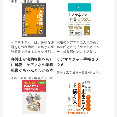
著者：小林雅彦＝著
し、もしもに備える一冊。
野を横断した他書にはない包
括的な実践解説が特長。
ケアマネジャーは、多様な課
現場のケアマネに人気の高い
題をもつ利用者、家族から業
高室氏と月刊「ケアマネジャ
務範囲を超えるような役割を
ー」編集部が総力を結集して
求められることがある。本書
つくったケアマネ向け手帳。
弁護士が法的根拠をもと
ケアマネジャー手帳２０
では、ケアマネジャーが実務
書き込みやすくて使いやすい
に解説 ケアマネの業務
２６
のなかで判断に迷ういわゆる
デザインで時間管理をサポー
範囲がちゃんとわかる本
グレーゾーン業務を取り上
トする。実務に役立つ資料満
著者：高室成幸＝監修/中央法規「ケアマネジャー手帳」製作委員会＝編集
げ、その具体的な対応方法
載の便利帳（取り外し可能）
著者：外岡 潤＝編著／流山市介護支援専門員連絡会＝編集協力
を、介護問題に強い弁護士が
付き！「できる」ケアマネ必
法的根拠に基づき指南する。
須の一冊。