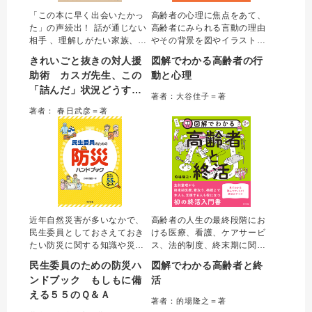
「この本に早く出会いたかっ
高齢者の心理に焦点をあて、
た」の声続出！ 話が通じない
高齢者にみられる言動の理由
相手 、理解しがたい家族、拭
やその背景を図やイラストを
えない無力感…。精神科医カ
用いて視覚的に解説。高齢者
きれいごと抜きの対人援
図解でわかる高齢者の行
スガ先生とトリイさんの会話
そのものの理解だけでなく、
助術 カスガ先生、この
動と心理
で、現場の「詰んだ状況」を
心理という内面の部分が見え
「詰んだ」状況どうすれ
解きほぐし、落としどころや
ることで、介護職やケアマネ
著者：大谷佳子＝著
自分を守る戦略がわかる。人
ジャーなどの専門職が高齢者
ばいいですか？
著者： 春日武彦＝著
とかかわるすべての専門職に
本人を理解したかかわりがで
贈る処方箋。
きるようになる一冊。
近年自然災害が多いなかで、
高齢者の人生の最終段階にお
民生委員としておさえておき
ける医療、看護、ケアサービ
たい防災に関する知識や災害
ス、法的制度、終末期に関す
時の対応方法などを５５の問
る用語をわかりやすくまとめ
民生委員のための防災ハ
図解でわかる高齢者と終
いをもとに解説する。防災や
た初の「終活入門書」。著者
ンドブック もしもに備
活
災害時の取り組み、災害時に
が持つ、行政書士・看護師・
える５５のＱ＆Ａ
特に配慮を必要とする人への
介護支援専門員の資格を活か
著者：的場隆之＝著
支援などについて正しく理解
し、医療・福祉・法務の各分