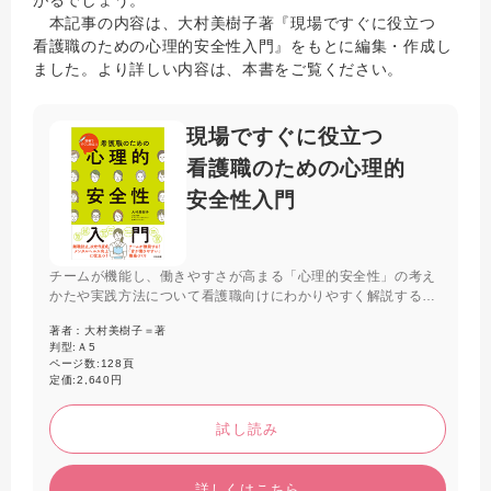
本記事の内容は、大村美樹子著『現場ですぐに役立つ
看護職のための心理的安全性入門』をもとに編集・作成し
ました。より詳しい内容は、本書をご覧ください。
現場ですぐに役立つ
看護職のための心理的
安全性入門
チームが機能し、働きやすさが高まる「心理的安全性」の考え
かたや実践方法について看護職向けにわかりやすく解説する入
門書。コミュニケーションスキル、職場マネジメント、セルフ
著者：
大村美樹子＝著
ケアにも言及。医療現場のさまざまな困りごとを解決するため
判型:
Ａ5
のヒントが満載。
ページ数:
128頁
定価:
2,640円
試し読み
詳しくはこちら