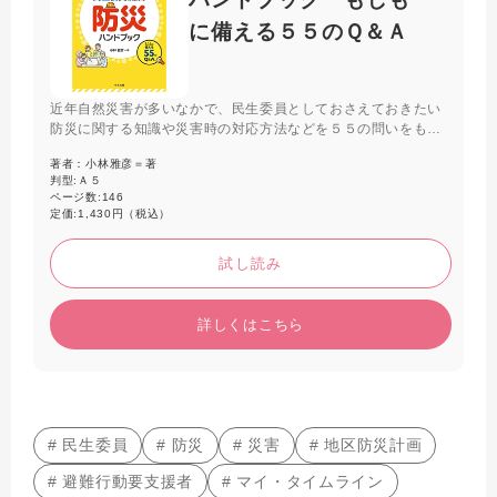
に備える５５のＱ＆Ａ
近年自然災害が多いなかで、民生委員としておさえておきたい
防災に関する知識や災害時の対応方法などを５５の問いをもと
に解説する。防災や災害時の取り組み、災害時に特に配慮を必
著者：
小林雅彦＝著
要とする人への支援などについて正しく理解し、もしもに備え
判型:
Ａ５
る一冊。
ページ数:
146
定価:
1,430円（税込）
試し読み
詳しくはこちら
# 民生委員
# 防災
# 災害
# 地区防災計画
# 避難行動要支援者
# マイ・タイムライン