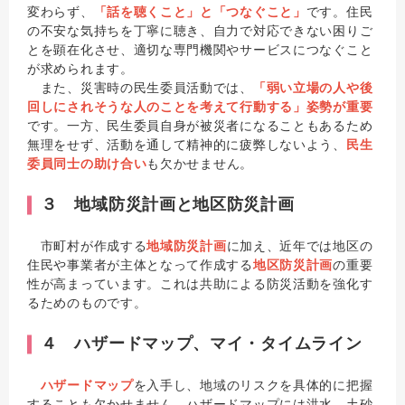
変わらず、
「話を聴くこと」と「つなぐこと」
です。住民
の不安な気持ちを丁寧に聴き、自力で対応できない困りご
とを顕在化させ、適切な専門機関やサービスにつなぐこと
が求められます。
また、災害時の民生委員活動では、
「弱い立場の人や後
回しにされそうな人のことを考えて行動する」姿勢が重要
です。一方、民生委員自身が被災者になることもあるため
無理をせず、活動を通して精神的に疲弊しないよう、
民生
委員同士の助け合い
も欠かせません。
３ 地域防災計画と地区防災計画
市町村が作成する
地域防災計画
に加え、近年では地区の
住民や事業者が主体となって作成する
地区防災計画
の重要
性が高まっています。これは共助による防災活動を強化す
るためのものです。
４ ハザードマップ、マイ・タイムライン
ハザードマップ
を入手し、地域のリスクを具体的に把握
することも欠かせません。ハザードマップには洪水、土砂