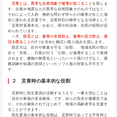
災害とは、異常な自然現象で被害が起こること
を指しま
す。台風や地震などの異常な自然現象そのものではなく、
それによって人的、物的を問わず何らかの被害が生じた場
合に使われる言葉です。災害対応の根幹となる法律として
「災害対策基本法」があり、国や自治体、住民の役割が定
められています。
一方、
防災とは、被害の未然防止、被害の拡大防止、復
旧を図ること
の3つを含めた幅広い取り組みを指します。
防災力は、自分や家族を守る「自助」、地域住民が助け
合う「共助」、行政が行う「公助」が連携することで発揮
されます。建物の耐震化といったハード面だけでなく、避
難訓練や知識の習得といったソフト面の対策も不可欠で
す。
２ 災害時の基本的な役割
災害時に民生委員が活動するうえで、一番大切なことは
「自分や家族の安全確保」です。自らの安全が最優先であ
り、それが確保されてはじめて、地域の高齢者等を支援す
ることができます。
民生委員の基本的な役割は、災害時であっても平常時と