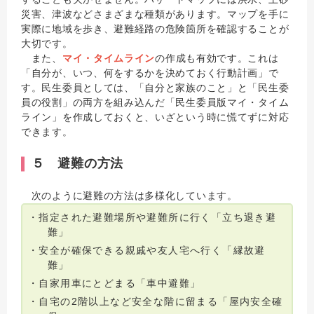
災害、津波などさまざまな種類があります。マップを手に
実際に地域を歩き、避難経路の危険箇所を確認することが
大切です。
また、
マイ・タイムライン
の作成も有効です。これは
「自分が、いつ、何をするかを決めておく行動計画」で
す。民生委員としては、「自分と家族のこと」と「民生委
員の役割」の両方を組み込んだ「民生委員版マイ・タイム
ライン」を作成しておくと、いざという時に慌てずに対応
できます。
５ 避難の方法
次のように避難の方法は多様化しています。
・指定された避難場所や避難所に行く「立ち退き避
難」
・安全が確保できる親戚や友人宅へ行く「縁故避
難」
・自家用車にとどまる「車中避難」
・自宅の2階以上など安全な階に留まる「屋内安全確