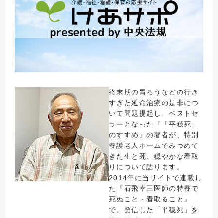
終末期の胃ろうなどの行き
すぎた延命治療の是非につ
いて問題提起し、ベストセ
ラーとなった『「平穏死」
のすすめ』の著者が、特別
養護老人ホームでみつめて
きた生と死、穏やかな看取
りについて語ります。
2014年に当サイトで連載し
た『石飛幸三医師の特養で
死ぬこと・看取ること』
で、発信した「平穏死」を