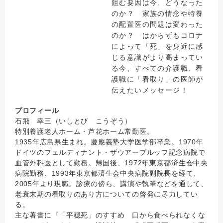
阻む要因は今、どうなった
のか？ 家族の情念や特養
の配置医の問題は変わった
のか？ はからずもコロナ
によって「死」を身近に感
じる意識がより高まってい
る今、すべての介護職、看
護職に「看取り」の医師が
伝えたいメッセージ！
プロフィール
石飛 幸三（いしとび こうぞう）
特別養護老人ホーム・芦花ホーム常勤医。
1935年広島県生まれ。慶應義塾大学医学部卒業。1970年
ドイツのフェルディナント・ザウアーブルッフ記念病院で
血管外科医として勤務。帰国後、1972年東京都済生会中央
病院勤務、1993年東京都済生会中央病院副院長を経て、
2005年より現職。診療の傍ら、講演や執筆などを通して、
老衰末期の看取りのあり方についての啓発に尽力してい
る。
主な著書に『「平穏死」のすすめ 口から食べられなくな