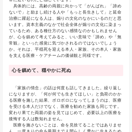
具体的には、高齢の両親に向かって「がんばれ」「諦め
ないで」と励まし続ける人や「もっと長生きして」と延命
治療に躍起になる人は、煽りの文化のなかにいるのだと思
います。資本主義のなかで社会全体が煽りの文化に染まっ
ているため、ある種仕方のない感情なのかもしれません
が、心を鎮めて考えてみると、いい意味で「諦め」や「無
常観」といった感覚に気づかされるのではないでしょう
か。それは、平穏死を迎える本人・家族、その本人・家族
を支える医療・ケアチームの価値観と同様です。
心を鎮めて、穏やかに死ぬ
「家族の情念」の話は何度も話してきました。繰り返し
になりますが、「何が何でも生きてほしい」と負荷のかか
る医療を施した結果、ボロボロになってしまうのは、医療
を受ける本人だけでなく、医療を勧めた家族も同じです。
変わり果てた両親の姿を見てはじめて、必要以上の医療を
後悔する人は数知れません。
医療を施さないことは、命を見捨てることではありませ
ん。一度きりの命を最期まで人間らしく豊かに生きるため