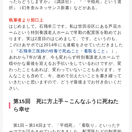
ったらどうしますか』（講談社）、『「平穏死」という選
択』（幻冬舎ルネッサンス新書）などがある。
執筆者より前口上
はじめまして。石飛幸三です。私は世田谷区にある芦花ホ
ームという特別養護老人ホームで常勤の配置医を勤めてお
ります。実は2度目のはじめまして、です。というのも、
このけあサポでは2014年にも連載をさせていただきました
（
『石飛幸三医師の特養で死ぬこと・看取ること』
）。
あれから7年が過ぎ、今も変わらず特別養護老人ホームで
穏やかな最後を迎えるお手伝いをしているわけですが、変
わったこともあれば、変わっていないこともあります。そ
んなことも含めて、今、改めて伝えたいことを書き綴って
いきたいと思いますので、どうぞ最後までお付き合いくだ
さい。
第15回 死に方上手～こんなふうに死ねた
ら幸せ
第1回～第14回まで、「平穏死」「看取り」といったテ
ーマでお話をさせていただきました。配置医などの制度的