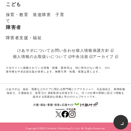
こども
保育・教育 発達障害 子育
て
障害者
障害者支援・福祉
けあサポについて
お問い合わせ
個人情報保護方針
個人情報のお取扱いについて
中央法規
アーカイブ
※当サイトに掲載されている情報・画像・図表等は、特に明示がない限り、その
著作権を中央法規出版が保有します。無断引用・転載・複製は禁じます。
けあサポは、福祉・医療などのケアに関わる専門職とケアマネジャー、社会福祉士、精神保健
福祉士、介護福祉士、保育士の
資格取得を目指す方々に、日々の仕事や受験に役立つ情報を
提供する実践的な情報と学びのウェブサイトです。
Copyright ©2025 Chuohoki Publishing Co.,Ltd. All Rights Reserved.