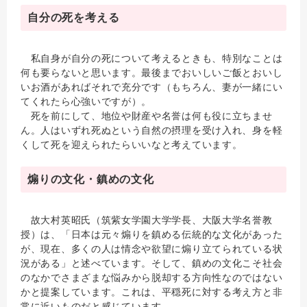
自分の死を考える
私自身が自分の死について考えるときも、特別なことは
何も要らないと思います。最後までおいしいご飯とおいし
いお酒があればそれで充分です（もちろん、妻が一緒にい
てくれたら心強いですが）。
死を前にして、地位や財産や名誉は何も役に立ちませ
ん。人はいずれ死ぬという自然の摂理を受け入れ、身を軽
くして死を迎えられたらいいなと考えています。
煽りの文化・鎮めの文化
故大村英昭氏（筑紫女学園大学学長、大阪大学名誉教
授）は、「日本は元々煽りを鎮める伝統的な文化があった
が、現在、多くの人は情念や欲望に煽り立てられている状
況がある」と述べています。そして、鎮めの文化こそ社会
のなかでさまざまな悩みから脱却する方向性なのではない
かと提案しています。これは、平穏死に対する考え方と非
常に近いものだと感じています。