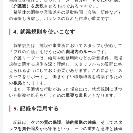
（介護観）を反映
させるものであるべきです。
希望休の調整や業務以外の活動時間（会議、研修など）
の確保も考慮し、バランスの取れた作成が重要です。
4. 就業規則を使いこなす
就業規則は、施設や事業所においてスタッフが安心して
「プロの介護」を行うための
職場内のルール
です。
介護リーダーは、給与や勤務時間などの労働条件、職場
規律に関する規則を深く理解し、スタッフからの質問に答
えられるようにしておく必要があります。これにより、ス
タッフをサポートし、働きやすい職場環境を構築するため
の
根拠
となります。
また、不適切な行動があった場合には、就業規則に基づ
いた指導や処分を行うための
重要な道具
ともなります。
5. 記録を活用する
記録は、
ケアの質の保護、法的根拠の確保、そしてスタ
ッフを責任追及から守る
という、三つの重要な意味と価値