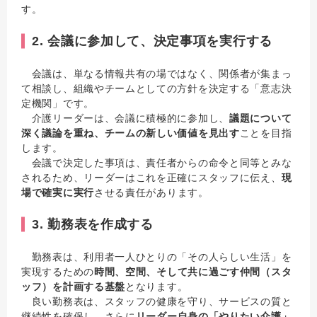
す。
2. 会議に参加して、決定事項を実行する
会議は、単なる情報共有の場ではなく、関係者が集まっ
て相談し、組織やチームとしての方針を決定する「意志決
定機関」です。
介護リーダーは、会議に積極的に参加し、
議題について
深く議論を重ね、チームの新しい価値を見出す
ことを目指
します。
会議で決定した事項は、責任者からの命令と同等とみな
されるため、リーダーはこれを正確にスタッフに伝え、
現
場で確実に実行
させる責任があります。
3. 勤務表を作成する
勤務表は、利用者一人ひとりの「その人らしい生活」を
実現するための
時間、空間、そして共に過ごす仲間（スタ
ッフ）を計画する基盤
となります。
良い勤務表は、スタッフの健康を守り、サービスの質と
継続性を確保し、さらに
リーダー自身の「やりたい介護」