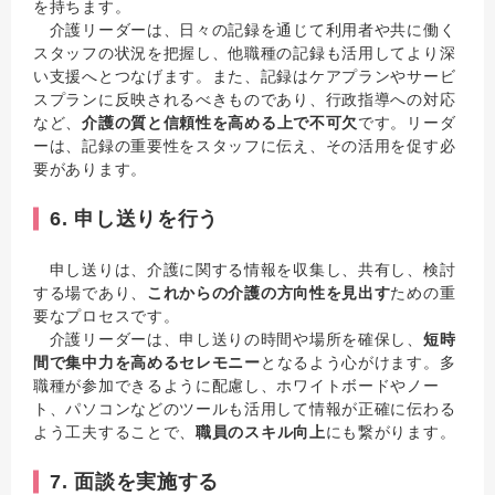
を持ちます。
介護リーダーは、日々の記録を通じて利用者や共に働く
スタッフの状況を把握し、他職種の記録も活用してより深
い支援へとつなげます。また、記録はケアプランやサービ
スプランに反映されるべきものであり、行政指導への対応
など、
介護の質と信頼性を高める上で不可欠
です。リーダ
ーは、記録の重要性をスタッフに伝え、その活用を促す必
要があります。
6. 申し送りを行う
申し送りは、介護に関する情報を収集し、共有し、検討
する場であり、
これからの介護の方向性を見出す
ための重
要なプロセスです。
介護リーダーは、申し送りの時間や場所を確保し、
短時
間で集中力を高めるセレモニー
となるよう心がけます。多
職種が参加できるように配慮し、ホワイトボードやノー
ト、パソコンなどのツールも活用して情報が正確に伝わる
よう工夫することで、
職員のスキル向上
にも繋がります。
7. 面談を実施する