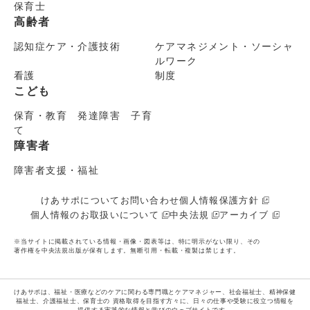
保育士
高齢者
認知症ケア・介護技術
ケアマネジメント・ソーシャ
ルワーク
看護
制度
こども
保育・教育 発達障害 子育
て
障害者
障害者支援・福祉
けあサポについて
お問い合わせ
個人情報保護方針
個人情報のお取扱いについて
中央法規
アーカイブ
※当サイトに掲載されている情報・画像・図表等は、特に明示がない限り、その
著作権を中央法規出版が保有します。無断引用・転載・複製は禁じます。
けあサポは、福祉・医療などのケアに関わる専門職とケアマネジャー、社会福祉士、精神保健
福祉士、介護福祉士、保育士の
資格取得を目指す方々に、日々の仕事や受験に役立つ情報を