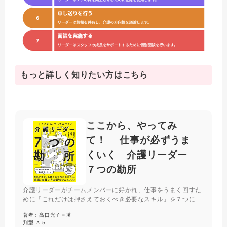
もっと詳しく知りたい方はこちら
ここから、やってみ
て！ 仕事が必ずうま
くいく 介護リーダー
７つの勘所
介護リーダーがチームメンバーに好かれ、仕事をうまく回すた
めに「これだけは押さえておくべき必要なスキル」を７つに絞
り、勘所を５ステップで解説。後半は、読むと元気になる高口
著者：
髙口光子＝著
節で、35個のお悩みに答える。新任からベテラン介護リーダー
判型:
Ａ５
にも役立つ決定版。