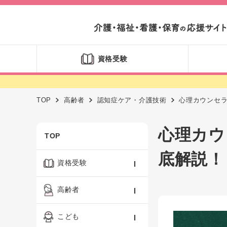
資格受験
TOP
高齢者
認知症ケア・介護技術
心理カウンセ
心理カウ
TOP
底解説！
資格受験
ケアマネジャー
高齢者
社会福祉士
認知症ケア・介護技術
こども