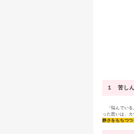
１ 苦し
「悩んでいる人
った思いは、カ
静さをもちつつ