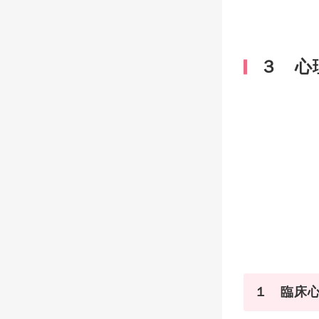
３ 心
１ 臨床