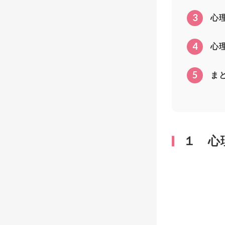
3
心
4
心
5
ま
１ 心