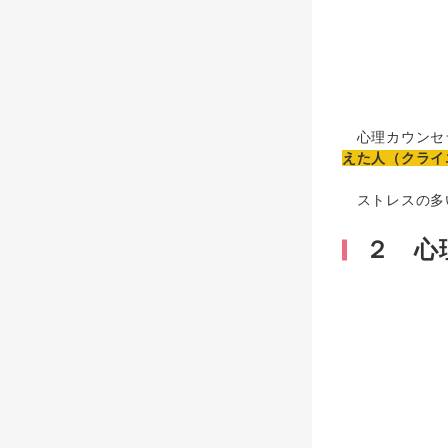
心理カウンセラ
えた人（クライ
ストレスの多い
２ 心