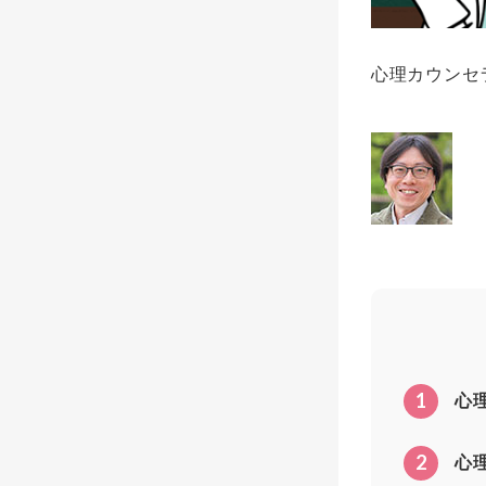
心理カウンセ
1
心
2
心