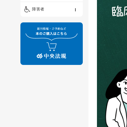
精神保健福祉士
ケアマネジメント・ソ
保育・教育／発達障害
障害者
ーシャルワーク
／子育て
介護福祉士
看護
障害者支援・福祉
保育士
制度