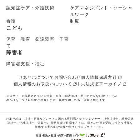
認知症ケア・介護技術
ケアマネジメント・ソーシャ
ルワーク
看護
制度
こども
保育・教育 発達障害 子育
て
障害者
障害者支援・福祉
けあサポについて
お問い合わせ
個人情報保護方針
個人情報のお取扱いについて
中央法規
アーカイブ
※当サイトに掲載されている情報・画像・図表等は、特に明示がない限り、その
著作権を中央法規出版が保有します。無断引用・転載・複製は禁じます。
けあサポは、福祉・医療などのケアに関わる専門職とケアマネジャー、社会福祉士、精神保健
福祉士、介護福祉士、保育士の
資格取得を目指す方々に、日々の仕事や受験に役立つ情報を
提供する実践的な情報と学びのウェブサイトです。