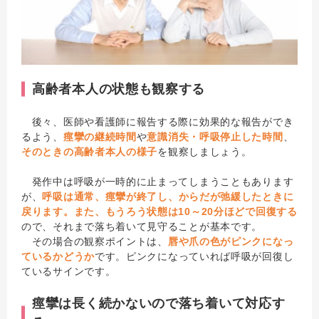
高齢者本人の状態も観察する
後々、医師や看護師に報告する際に効果的な報告ができ
るよう、
痙攣の継続時間
や
意識消失・呼吸停止した時間
、
そのときの高齢者本人の様子
を観察しましょう。
発作中は呼吸が一時的に止まってしまうこともあります
が、
呼吸は通常、痙攣が終了し、からだが弛緩したときに
戻ります。また、もうろう状態は10～20分ほどで回復する
ので、それまで落ち着いて見守ることが基本です。
その場合の観察ポイントは、
唇や爪の色がピンクになっ
ているかどうか
です。ピンクになっていれば呼吸が回復し
ているサインです。
痙攣は長く続かないので落ち着いて対応す