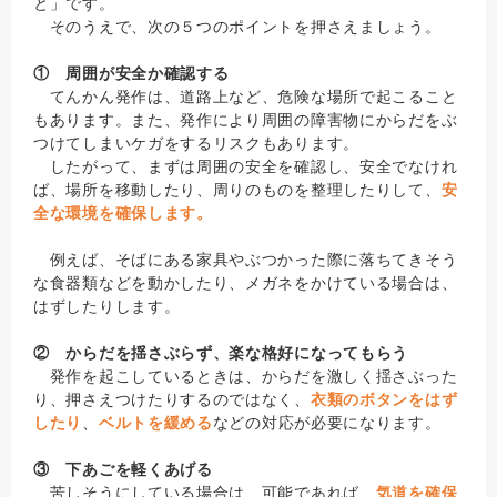
と」です。
そのうえで、次の５つのポイントを押さえましょう。
① 周囲が安全か確認する
てんかん発作は、道路上など、危険な場所で起こること
もあります。また、発作により周囲の障害物にからだをぶ
つけてしまいケガをするリスクもあります。
したがって、まずは周囲の安全を確認し、安全でなけれ
ば、場所を移動したり、周りのものを整理したりして、
安
全な環境を確保します。
例えば、そばにある家具やぶつかった際に落ちてきそう
な食器類などを動かしたり、メガネをかけている場合は、
はずしたりします。
② からだを揺さぶらず、楽な格好になってもらう
発作を起こしているときは、からだを激しく揺さぶった
り、押さえつけたりするのではなく、
衣類のボタンをはず
したり
、
ベルトを緩める
などの対応が必要になります。
③ 下あごを軽くあげる
苦しそうにしている場合は、可能であれば、
気道を確保