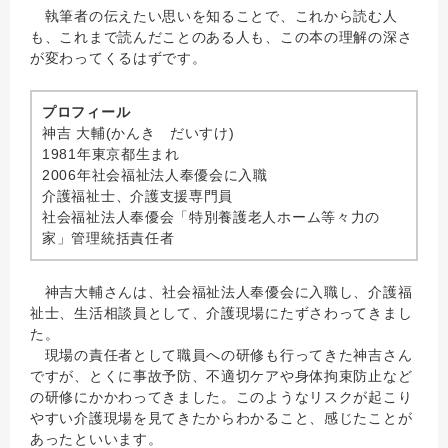
執筆者の伝えたい思いを知ることで、これから読む人
も、これまで読んだことのある人も、この本の理解の深さ
が変わってくるはずです。
プロフィール
神吉 大輔(かんき だいすけ)
1981年東京都生まれ
2006年社会福祉法人奉優会に入職
介護福祉士、介護支援専門員
社会福祉法人奉優会「特別養護老人ホーム等々力の
家」管理統括責任者
神吉大輔さんは、社会福祉法人奉優会に入職し、介護福
祉士、生活相談員として、介護現場にたずさわってきまし
た。
現場の責任者として職員への研修も行ってきた神吉さん
ですが、とくに事故予防、不適切ケアや身体拘束防止など
の研修にかかわってきました。このようなリスクが起こり
やすい介護現場を見てきたからわかること、感じたことが
あったといいます。