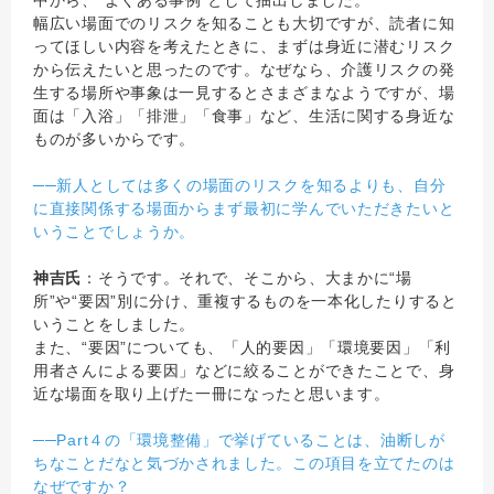
中から、“よくある事例”として抽出しました。
幅広い場面でのリスクを知ることも大切ですが、読者に知
ってほしい内容を考えたときに、まずは身近に潜むリスク
から伝えたいと思ったのです。なぜなら、介護リスクの発
生する場所や事象は一見するとさまざまなようですが、場
面は「入浴」「排泄」「食事」など、生活に関する身近な
ものが多いからです。
──新人としては多くの場面のリスクを知るよりも、自分
に直接関係する場面からまず最初に学んでいただきたいと
いうことでしょうか。
神吉氏
：そうです。それで、そこから、大まかに“場
所”や“要因”別に分け、重複するものを一本化したりすると
いうことをしました。
また、“要因”についても、「人的要因」「環境要因」「利
用者さんによる要因」などに絞ることができたことで、身
近な場面を取り上げた一冊になったと思います。
──Part４の「環境整備」で挙げていることは、油断しが
ちなことだなと気づかされました。この項目を立てたのは
なぜですか？