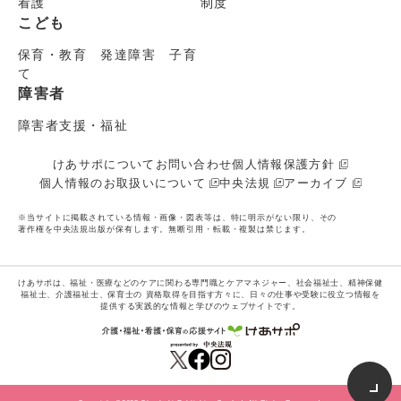
看護
制度
こども
保育・教育 発達障害 子育
て
障害者
障害者支援・福祉
けあサポについて
お問い合わせ
個人情報保護方針
個人情報のお取扱いについて
中央法規
アーカイブ
※当サイトに掲載されている情報・画像・図表等は、特に明示がない限り、その
著作権を中央法規出版が保有します。無断引用・転載・複製は禁じます。
けあサポは、福祉・医療などのケアに関わる専門職とケアマネジャー、社会福祉士、精神保健
福祉士、介護福祉士、保育士の
資格取得を目指す方々に、日々の仕事や受験に役立つ情報を
提供する実践的な情報と学びのウェブサイトです。