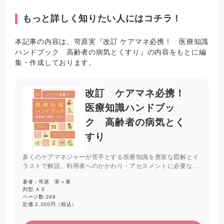
もっと詳しく知りたい人にはコチラ！
本記事の内容は、苛原実『改訂 ケアマネ必携！ 医療知識
ハンドブック 高齢者の病気とくすり』の内容をもとに編
集・作成しております。
改訂 ケアマネ必携！
医療知識ハンドブッ
ク 高齢者の病気とく
すり
多くのケアマネジャーが苦手とする医療知識を豊富な図解とイ
ラストで解説。利用者へのかかわり・アセスメントに必要な病
気の知識とあわせて、医師や看護師との連携のポイント、よく
著者：
苛原 実＝著
使われる薬の情報もまとめた。フレイルなど近年のトピックも
判型:
Ａ５
収載した「入門書」に最適の一冊。
ページ数:
248
定価:
2,200円（税込）