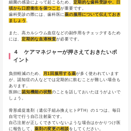
細菌の感染によって起こるため、
定期的な歯科受診や、日
頃から口腔衛生を保つこと
が重要です。
歯科受診の際には、歯科医に
薬の服用について伝えておき
ましょう
。
また、高カルシウム血症などの副作用をチェックするため
には、
定期的な血液検査
が必要です。
４ ケアマネジャーが押さえておきたいポ
イント
負担軽減のため、
月1回服用する薬
が多く使われています
が、認知症の人などでは定期的に飲むことが難しい場合も
あります。
医師に
認知機能の状態
のことを話しておいたほうがよいで
しょう。
骨形成促進剤（遺伝子組み換えヒトPTH）の１つは、毎日
自宅で行う自己注射薬です。
自己注射が正しくできていないような場合はかかりつけ医
に報告して、
薬剤の変更の相談
をしてください。