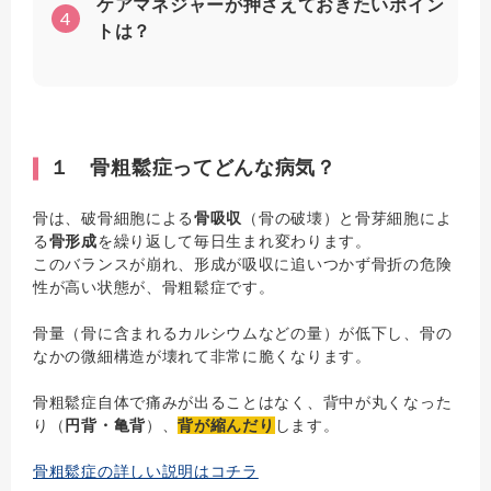
ケアマネジャーが押さえておきたいポイン
4
トは？
１ 骨粗鬆症ってどんな病気？
骨は、破骨細胞による
骨吸収
（骨の破壊）と骨芽細胞によ
る
骨形成
を繰り返して毎日生まれ変わります。
このバランスが崩れ、形成が吸収に追いつかず骨折の危険
性が高い状態が、骨粗鬆症です。
骨量（骨に含まれるカルシウムなどの量）が低下し、骨の
なかの微細構造が壊れて非常に脆くなります。
骨粗鬆症自体で痛みが出ることはなく、背中が丸くなった
り（
円背・亀背
）、
背が縮んだり
します。
骨粗鬆症の詳しい説明はコチラ