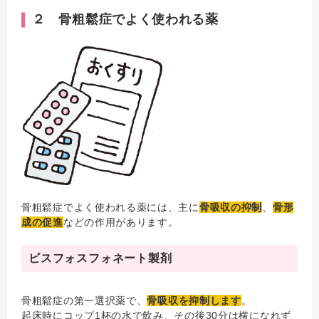
２ 骨粗鬆症でよく使われる薬
骨粗鬆症でよく使われる薬には、主に
骨吸収の抑制
、
骨形
成の促進
などの作用があります。
ビスフォスフォネート製剤
骨粗鬆症の第一選択薬で、
骨吸収を抑制します
。
起床時にコップ1杯の水で飲み、その後30分は横になれず