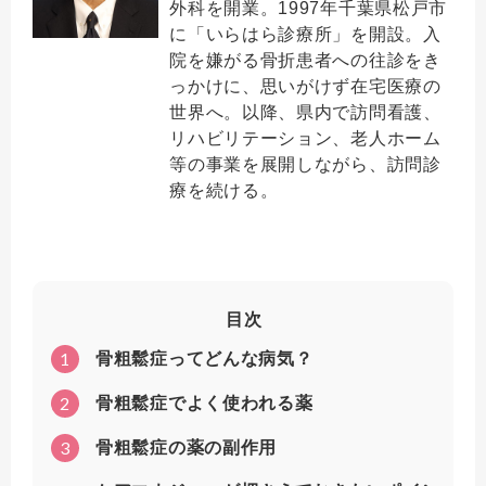
外科を開業。1997年千葉県松戸市
に「いらはら診療所」を開設。入
院を嫌がる骨折患者への往診をき
っかけに、思いがけず在宅医療の
世界へ。以降、県内で訪問看護、
リハビリテーション、老人ホーム
等の事業を展開しながら、訪問診
療を続ける。
目次
1
骨粗鬆症ってどんな病気？
2
骨粗鬆症でよく使われる薬
3
骨粗鬆症の薬の副作用