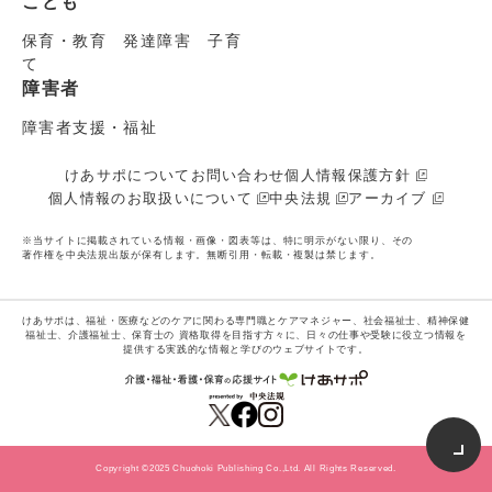
こども
保育・教育 発達障害 子育
て
障害者
障害者支援・福祉
けあサポについて
お問い合わせ
個人情報保護方針
個人情報のお取扱いについて
中央法規
アーカイブ
※当サイトに掲載されている情報・画像・図表等は、特に明示がない限り、その
著作権を中央法規出版が保有します。無断引用・転載・複製は禁じます。
けあサポは、福祉・医療などのケアに関わる専門職とケアマネジャー、社会福祉士、精神保健
福祉士、介護福祉士、保育士の
資格取得を目指す方々に、日々の仕事や受験に役立つ情報を
提供する実践的な情報と学びのウェブサイトです。
Copyright ©2025 Chuohoki Publishing Co.,Ltd. All Rights Reserved.