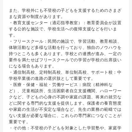
また、学校外にも不登校の子どもを支援するためのさまざ
まな資源や制度があります。
・教育支援センター（適応指導教室）：教育委員会が設置
する公的な施設で、学校生活への復帰支援などを行いま
す。
・フリースクール：民間の施設で、学習活動、教育相談、
体験活動など多様な活動を行っており、独自のノウハウを
持つところも多くあります。学校との連携が進み、一定の
要件を満たせばフリースクールでの学習が学校の出席扱い
になる場合もあります。
・通信制高校、定時制高校、単位制高校、サポート校：中
学校卒業後の進路の選択肢として重要です。
・医療・保健・福祉・労働サービス：病院（精神科な
ど）、児童相談所、生活困窮者自立支援機関、ハローワー
クなど、子どもの心身の不調や家庭の課題、将来の就労な
どに関する専門的な支援を提供します。保護者の養育態度
や家庭の生活が不安定な場合など、先生の業務の範疇では
ない支援が必要な場合に、これらの専門家につなぐことが
重要です。
・その他：不登校の子どもを対象とした学習塾や、家庭学