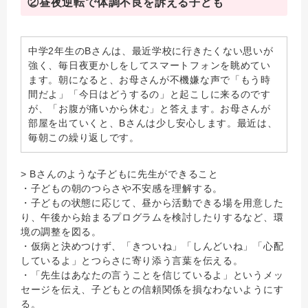
②昼夜逆転で体調不良を訴える子ども
中学2年生のBさんは、最近学校に行きたくない思いが
強く、毎日夜更かしをしてスマートフォンを眺めてい
ます。朝になると、お母さんが不機嫌な声で「もう時
間だよ」「今日はどうするの」と起こしに来るのです
が、「お腹が痛いから休む」と答えます。お母さんが
部屋を出ていくと、Bさんは少し安心します。最近は、
毎朝この繰り返しです。
> Bさんのような子どもに先生ができること
・子どもの朝のつらさや不安感を理解する。
・子どもの状態に応じて、昼から活動できる場を用意した
り、午後から始まるプログラムを検討したりするなど、環
境の調整を図る。
・仮病と決めつけず、「きついね」「しんどいね」「心配
しているよ」とつらさに寄り添う言葉を伝える。
・「先生はあなたの言うことを信じているよ」というメッ
セージを伝え、子どもとの信頼関係を損なわないようにす
る。