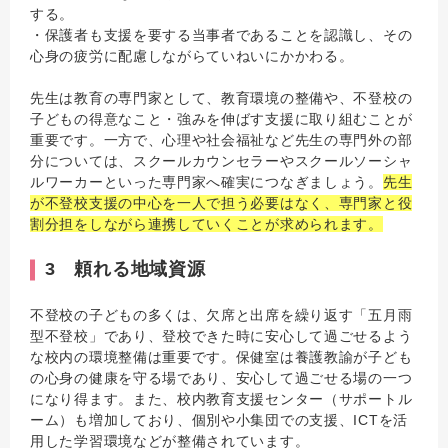
する。
・保護者も支援を要する当事者であることを認識し、その
心身の疲労に配慮しながらていねいにかかわる。
先生は教育の専門家として、教育環境の整備や、不登校の
子どもの得意なこと・強みを伸ばす支援に取り組むことが
重要です。一方で、心理や社会福祉など先生の専門外の部
分については、スクールカウンセラーやスクールソーシャ
ルワーカーといった専門家へ確実につなぎましょう。
先生
が不登校支援の中心を一人で担う必要はなく、専門家と役
割分担をしながら連携していくことが求められます。
3 頼れる地域資源
不登校の子どもの多くは、欠席と出席を繰り返す「五月雨
型不登校」であり、登校できた時に安心して過ごせるよう
な校内の環境整備は重要です。保健室は養護教諭が子ども
の心身の健康を守る場であり、安心して過ごせる場の一つ
になり得ます。また、校内教育支援センター（サポートル
ーム）も増加しており、個別や小集団での支援、ICTを活
用した学習環境などが整備されています。