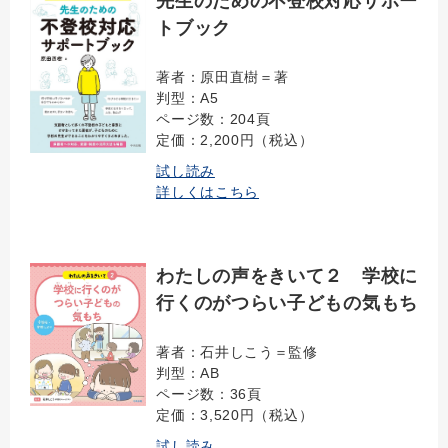
先生のための不登校対応サポー
トブック
著者：原田直樹＝著
判型：A5
ページ数：204頁
定価：2,200円（税込）
試し読み
詳しくはこちら
わたしの声をきいて２ 学校に
行くのがつらい子どもの気もち
著者：石井しこう＝監修
判型：AB
ページ数：36頁
定価：3,520円（税込）
試し読み