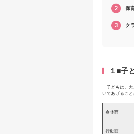
2
保
3
ク
１■子
子どもは、大人
いてあげること
身体面
行動面