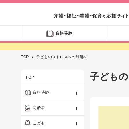
資格受験
TOP
子どものストレスへの対処法
子どもの
TOP
資格受験
ケアマネジャー
高齢者
社会福祉士
認知症ケア・介護技術
こども