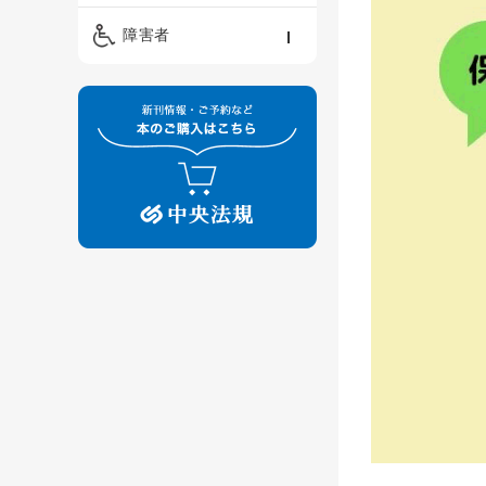
精神保健福祉士
ケアマネジメント・ソ
保育・教育／発達障害
障害者
ーシャルワーク
／子育て
介護福祉士
看護
障害者支援・福祉
保育士
制度