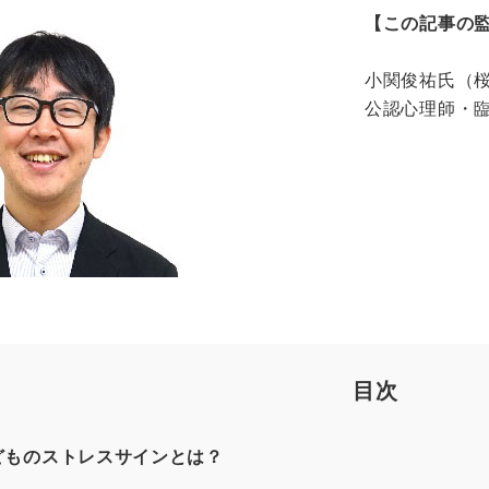
【この記事の
小関俊祐氏（
公認心理師・
目次
どものストレスサインとは？