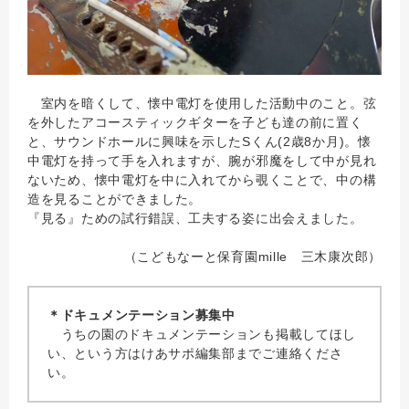
室内を暗くして、懐中電灯を使用した活動中のこと。弦
を外したアコースティックギターを子ども達の前に置く
と、サウンドホールに興味を示したSくん(2歳8か月)。懐
中電灯を持って手を入れますが、腕が邪魔をして中が見れ
ないため、懐中電灯を中に入れてから覗くことで、中の構
造を見ることができました。
『見る』ための試行錯誤、工夫する姿に出会えました。
（こどもなーと保育園mille 三木康次郎）
＊ドキュメンテーション募集中
うちの園のドキュメンテーションも掲載してほし
い、という方はけあサポ編集部までご連絡くださ
い。