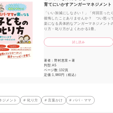
育てにいかすアンガーマネジメント
「いい加減にしなさい！」「何回言った
後悔したことありませんか？ つい怒って
楽になる具体的なアンガーマネジメント
り方・叱り方がよくわかる1冊。
試し読み
著者：
野村恵里＝著
判型:
A5
ページ数:
132頁
定価:
1,980円（税込）
マネジメント
# 叱り方
# 言葉かけ
# パパ・ママ