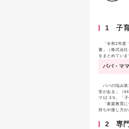
1 子
「令和2年度『
書」（株式会社
をまとめていま
パパ・マ
パパの悩み第1
安がある」（4
マ12.3％、「
「家庭教育につ
持ちや接し方が
2 専