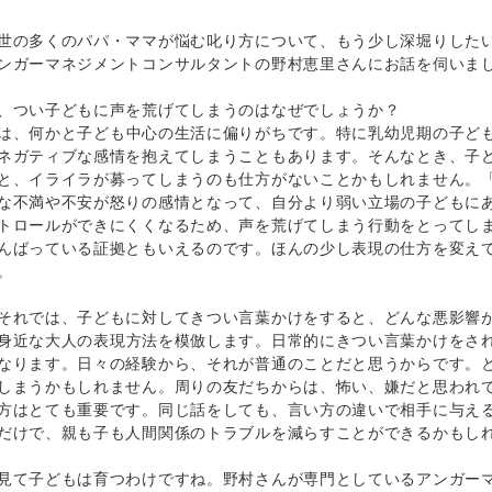
の多くのパパ・ママが悩む叱り方について、もう少し深堀りしたい
ンガーマネジメントコンサルタントの野村恵里さんにお話を伺いま
、つい子どもに声を荒げてしまうのはなぜでしょうか？
、何かと子ども中心の生活に偏りがちです。特に乳幼児期の子ども
ネガティブな感情を抱えてしまうこともあります。そんなとき、子
と、イライラが募ってしまうのも仕方がないことかもしれません。
な不満や不安が怒りの感情となって、自分より弱い立場の子どもに
トロールができにくくなるため、声を荒げてしまう行動をとってし
んばっている証拠ともいえるのです。ほんの少し表現の仕方を変え
。
それでは、子どもに対してきつい言葉かけをすると、どんな悪影響
近な大人の表現方法を模倣します。日常的にきつい言葉かけをされ
なります。日々の経験から、それが普通のことだと思うからです。
しまうかもしれません。周りの友だちからは、怖い、嫌だと思われ
方はとても重要です。同じ話をしても、言い方の違いで相手に与え
だけで、親も子も人間関係のトラブルを減らすことができるかもし
見て子どもは育つわけですね。野村さんが専門としているアンガー