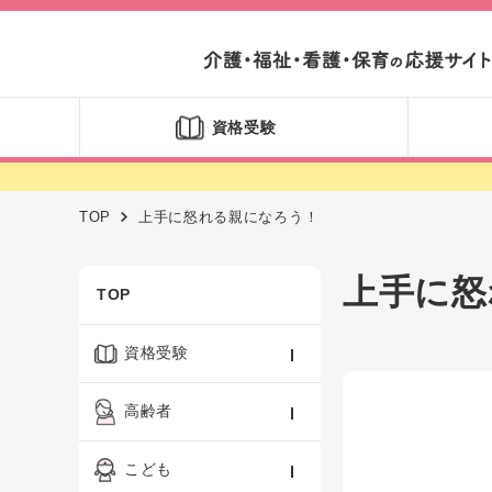
資格受験
TOP
上手に怒れる親になろう！
上手に怒
TOP
資格受験
ケアマネジャー
高齢者
社会福祉士
認知症ケア・介護技術
こども