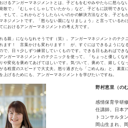
けるアンガーマネジメントとは、子どもをむやみやたらに怒らない
発散で」「むしゃくしゃしていたから」など、子どもに説明できな
、そして、これからどうしたらいいのかの解決方法などを、子ども
マネジメントです。「怒らない親になりましょう」と言っているわ
てにおけるアンガーマネジメントの考え方です。
れる親」にならなれそうです（笑）。アンガーマネジメントのテク
ます！ 言葉かけも変わります！ が、すぐにはできるようになる
ので、日々少しずつ練習していくものです。できる日もあればでき
アンガーマネジメントのテクニックを使って、「ちょっと優しくな
りや変化を褒めてあげてほしいです。気づいて、褒めて、嬉しくな
がる程度のスピードで大丈夫。怒り過ぎたら「ごめんね」と、素直
を上げるためにも、アンガーマネジメントを学びたいですね。
野村恵里（の
感情保育学研
任講師。日本
トコンサルタ
岡山生まれ、岡