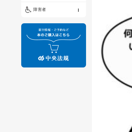
精神保健福祉士
ケアマネジメント・ソ
保育・教育／発達障害
障害者
ーシャルワーク
／子育て
介護福祉士
看護
障害者支援・福祉
保育士
制度