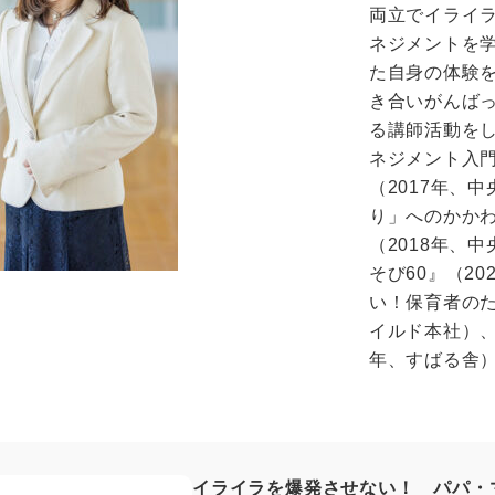
両立でイライ
ネジメントを
た自身の体験
き合いがんば
る講師活動を
ネジメント入
（2017年、
り」へのかか
（2018年、
そび60』（2
い！保育者のた
イルド本社）、
年、すばる舎
イライラを爆発させない！ パパ・