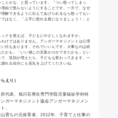
ことかな、と思っています。「つい怒ってしまっ
い理由で怒らないようにすることです。一方で、なぜ
が理解できるように伝えてあげられるなら怒ってもい
けではなく、「上手に怒れる親になりましょう！」と
ニックを使えば、子どもにやさしくなれますか。
わけではありません。アンガーマネジメントは心理
ない日もあります。それでいいんです。大事なのは続
れたかも」「いい感じの言葉かけができたかも」とい
って、笑顔が増えたら、子どもも変わってきます。一
に謝れる自分にも花丸を上げてくださいね。
むらえり）
修所代表、旭川荘厚生専門学院児童福祉学科特
アンガーマネジメント協会アンガーマネジメン
ント。
山育ちの元保育者。2012年、子育てと仕事の