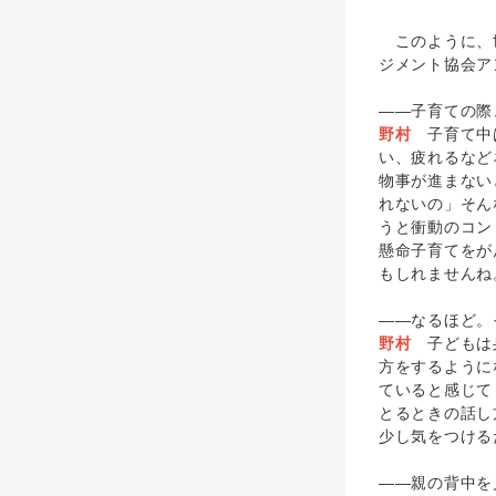
このように、世
ジメント協会ア
――子育ての際
野村
子育て中は
い、疲れるなど
物事が進まない
れないの」そん
うと衝動のコン
懸命子育てをが
もしれませんね
――なるほど。
野村
子どもは身
方をするように
ていると感じて
とるときの話し
少し気をつける
――親の背中を