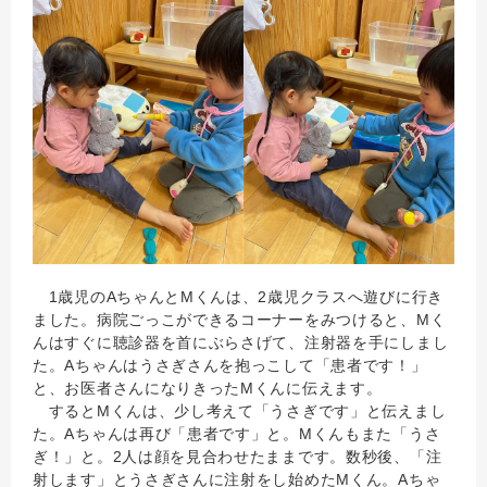
1歳児のAちゃんとMくんは、2歳児クラスへ遊びに行き
ました。病院ごっこができるコーナーをみつけると、Mく
んはすぐに聴診器を首にぶらさげて、注射器を手にしまし
た。Aちゃんはうさぎさんを抱っこして「患者です！」
と、お医者さんになりきったMくんに伝えます。
するとMくんは、少し考えて「うさぎです」と伝えまし
た。Aちゃんは再び「患者です」と。Mくんもまた「うさ
ぎ！」と。2人は顔を見合わせたままです。数秒後、「注
射します」とうさぎさんに注射をし始めたMくん。Aちゃ