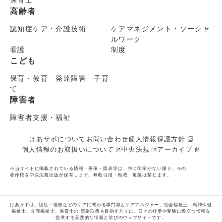
保育士
高齢者
認知症ケア・介護技術
ケアマネジメント・ソーシャ
ルワーク
看護
制度
こども
保育・教育 発達障害 子育
て
障害者
障害者支援・福祉
けあサポについて
お問い合わせ
個人情報保護方針
個人情報のお取扱いについて
中央法規
アーカイブ
※当サイトに掲載されている情報・画像・図表等は、特に明示がない限り、その
著作権を中央法規出版が保有します。無断引用・転載・複製は禁じます。
けあサポは、福祉・医療などのケアに関わる専門職とケアマネジャー、社会福祉士、精神保健
福祉士、介護福祉士、保育士の
資格取得を目指す方々に、日々の仕事や受験に役立つ情報を
提供する実践的な情報と学びのウェブサイトです。