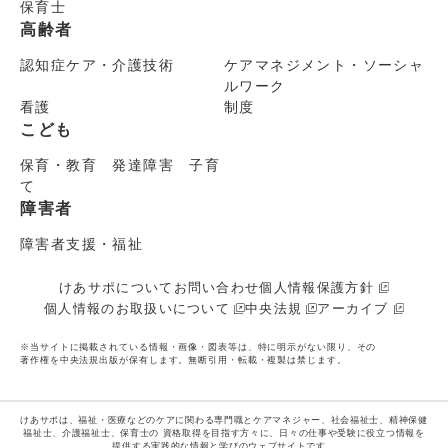
保育士
高齢者
認知症ケア・介護技術
ケアマネジメント・ソーシャ
ルワーク
看護
制度
こども
保育・教育 発達障害 子育
て
障害者
障害者支援・福祉
けあサポについて
お問い合わせ
個人情報保護方針
個人情報のお取扱いについて
中央法規
アーカイブ
※当サイトに掲載されている情報・画像・図表等は、特に明示がない限り、その
著作権を中央法規出版が保有します。無断引用・転載・複製は禁じます。
けあサポは、福祉・医療などのケアに関わる専門職とケアマネジャー、社会福祉士、精神保健
福祉士、介護福祉士、保育士の
資格取得を目指す方々に、日々の仕事や受験に役立つ情報を
提供する実践的な情報と学びのウェブサイトです。