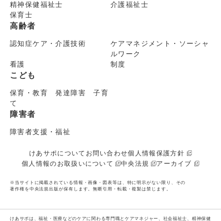
精神保健福祉士
介護福祉士
保育士
高齢者
認知症ケア・介護技術
ケアマネジメント・ソーシャ
ルワーク
看護
制度
こども
保育・教育 発達障害 子育
て
障害者
障害者支援・福祉
けあサポについて
お問い合わせ
個人情報保護方針
個人情報のお取扱いについて
中央法規
アーカイブ
※当サイトに掲載されている情報・画像・図表等は、特に明示がない限り、その
著作権を中央法規出版が保有します。無断引用・転載・複製は禁じます。
けあサポは、福祉・医療などのケアに関わる専門職とケアマネジャー、社会福祉士、精神保健