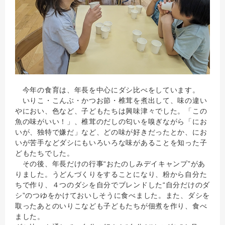
今年の食育は、年長を中心にダシ比べをしています。
いりこ・こんぶ・かつお節・椎茸を煮出して、味の違い
やにおい、色など、子どもたちは興味津々でした。「この
魚の味がいい！」、椎茸のだしの匂いを嗅ぎながら「にお
いが、独特で嫌だ」など、どの味が好きだったとか、にお
いが苦手などダシにもいろいろな味があることを知った子
どもたちでした。
その後、年長だけの行事“おたのしみデイキャンプ”があ
りました。うどんづくりをすることになり、粉から自分た
ちで作り、４つのダシを自分でブレンドした“自分だけのダ
シ”のつゆをかけておいしそうに食べました。また、ダシを
取ったあとのいりこなども子どもたちが佃煮を作り、食べ
ました。