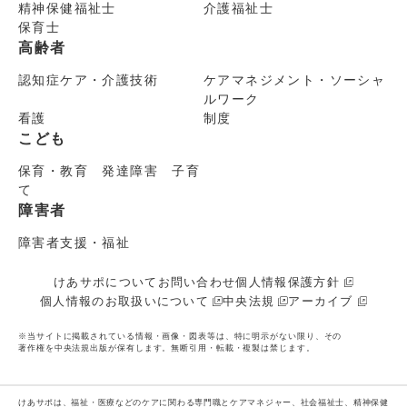
精神保健福祉士
介護福祉士
保育士
高齢者
認知症ケア・介護技術
ケアマネジメント・ソーシャ
ルワーク
看護
制度
こども
保育・教育 発達障害 子育
て
障害者
障害者支援・福祉
けあサポについて
お問い合わせ
個人情報保護方針
個人情報のお取扱いについて
中央法規
アーカイブ
※当サイトに掲載されている情報・画像・図表等は、特に明示がない限り、その
著作権を中央法規出版が保有します。無断引用・転載・複製は禁じます。
けあサポは、福祉・医療などのケアに関わる専門職とケアマネジャー、社会福祉士、精神保健