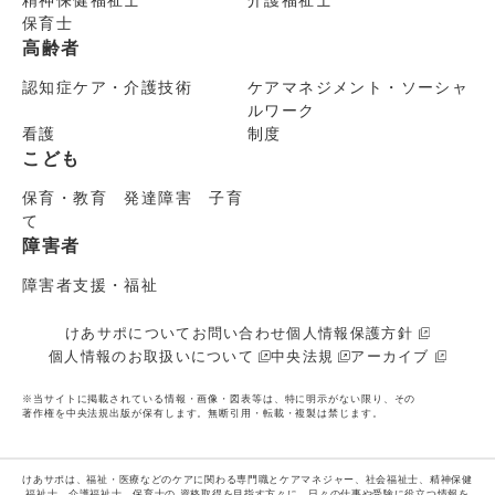
精神保健福祉士
介護福祉士
保育士
高齢者
認知症ケア・介護技術
ケアマネジメント・ソーシャ
ルワーク
看護
制度
こども
保育・教育 発達障害 子育
て
障害者
障害者支援・福祉
けあサポについて
お問い合わせ
個人情報保護方針
個人情報のお取扱いについて
中央法規
アーカイブ
※当サイトに掲載されている情報・画像・図表等は、特に明示がない限り、その
著作権を中央法規出版が保有します。無断引用・転載・複製は禁じます。
けあサポは、福祉・医療などのケアに関わる専門職とケアマネジャー、社会福祉士、精神保健
福祉士、介護福祉士、保育士の
資格取得を目指す方々に、日々の仕事や受験に役立つ情報を