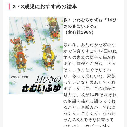
2・3歳児におすすめの絵本
作：いわむらかずお『14ひ
きのさむいふゆ』
（童心社1985）
寒い冬。あたたかな家のな
かで仲良くすごす14匹のね
ずみの家族の様子が描かれ
ます。雪がやんだら、さっ
そく、みんなでそりすべ
り。冬って楽しいな、家族
っていいなと思わせてくれ
ます。そして、この作品の
魅力は、絵が14匹それぞれ
の物語を雄弁に語ってくれ
ること。表紙カバーではに
っくん、ごうくん、なっち
ゃんの3人でそりに乗って
いたのに、カバーを外す