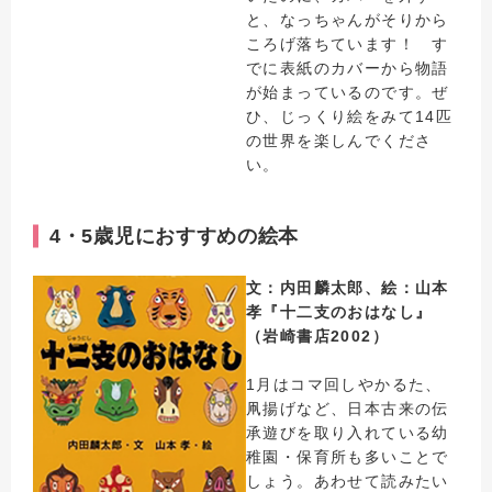
と、なっちゃんがそりから
ころげ落ちています！ す
でに表紙のカバーから物語
が始まっているのです。ぜ
ひ、じっくり絵をみて14匹
の世界を楽しんでくださ
い。
4・5歳児におすすめの絵本
文：内田麟太郎、絵：山本
孝『十二支のおはなし』
（岩崎書店2002）
1月はコマ回しやかるた、
凧揚げなど、日本古来の伝
承遊びを取り入れている幼
稚園・保育所も多いことで
しょう。あわせて読みたい