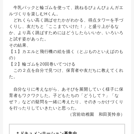
牛乳パックと輪ゴムを使って、跳ねるぴょんぴょんガエ
ルづくりを楽しむHくん。
どれくらい高く跳ばせたかがわかる、得点タワーを手づ
くりし、友だちと「ここまでいけた！」と盛り上がるな
か、より高く跳ばすためにはどうしたらいいか、いろいろ
と試す姿があった。
その結果、
【１】カエルと飛行機の絵を描く（とぶものといえばのも
の）
【２】輪ゴムを20回巻いてつける
この２点を自分で見つけ、保育者や友だちに教えてくれ
た。
自分なりに考えながら、あそびを展開していく様子に保
育者もワクワクした。子どもたちの「どうして？」「な
ぜ？」などの疑問を一緒に考えたり、そのきっかけづくり
を行ったりしていきたいと思った。
（宮前幼稚園 和田英怜奈）
＊ドキュメンテーション募集中