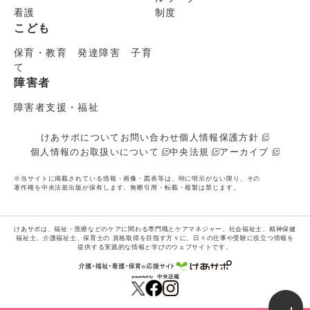
看護
制度
こども
保育・教育 発達障害 子育
て
障害者
障害者支援・福祉
けあサポについて
お問い合わせ
個人情報保護方針
個人情報のお取扱いについて
中央法規
アーカイブ
※当サイトに掲載されている情報・画像・図表等は、特に明示がない限り、その
著作権を中央法規出版が保有します。無断引用・転載・複製は禁じます。
けあサポは、福祉・医療などのケアに関わる専門職とケアマネジャー、社会福祉士、精神保健
福祉士、介護福祉士、保育士の
資格取得を目指す方々に、日々の仕事や受験に役立つ情報を
提供する実践的な情報と学びのウェブサイトです。