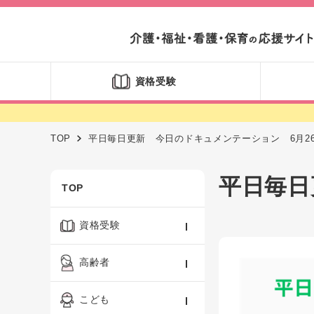
資格受験
TOP
平日毎日更新 今日のドキュメンテーション 6月2
平日毎日
TOP
資格受験
ケアマネジャー
高齢者
社会福祉士
認知症ケア・介護技術
こども