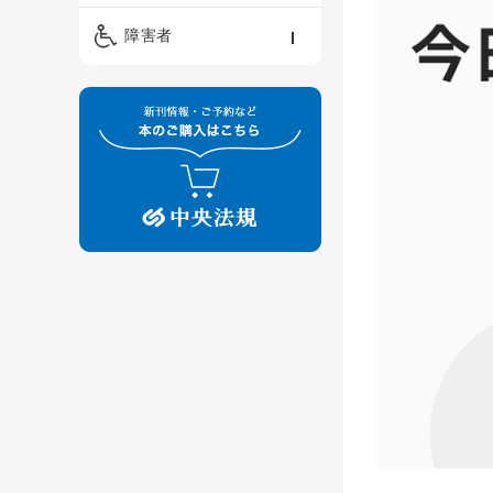
精神保健福祉士
ケアマネジメント・ソ
保育・教育／発達障害
障害者
ーシャルワーク
／子育て
介護福祉士
看護
障害者支援・福祉
保育士
制度