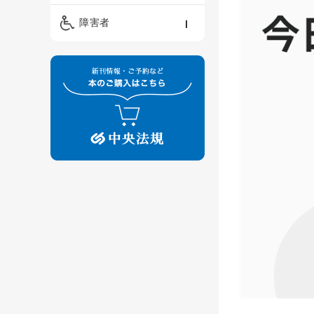
精神保健福祉士
ケアマネジメント・ソ
保育・教育／発達障害
障害者
ーシャルワーク
／子育て
介護福祉士
看護
障害者支援・福祉
保育士
制度