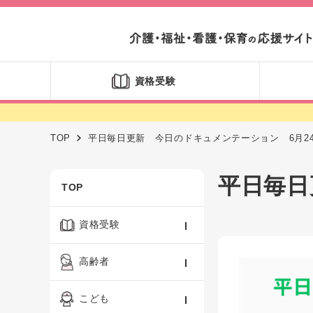
資格受験
TOP
平日毎日更新 今日のドキュメンテーション 6月2
平日毎日
TOP
資格受験
ケアマネジャー
高齢者
社会福祉士
認知症ケア・介護技術
こども