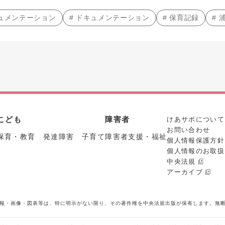
キュメンテーション
# ドキュメンテーション
# 保育記録
#
こども
障害者
けあサポについて
お問い合わせ
保育・教育 発達障害 子育て
障害者支援・福祉
個人情報保護方針
個人情報のお取扱
中央法規
アーカイブ
報・画像・図表等は、特に明示がない限り、その著作権を中央法規出版が保有します。無