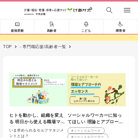
資格受験
高齢者
こども
障害者
TOP
- 専門職応援/高齢者一覧
ヒトを動かし、組織を変え
ソーシャルワーカーに知っ
る 明日から使える職場マネ
てほしい 理論とアプローチ
ジメント 最終回
のエッセンス 第1回 心の
いま求められるセルフマネジメ
#ソーシャルワーク
コップと命の水
ントとは？
#ソーシャルワーカー