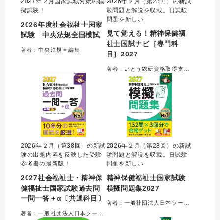
2027年２月国家試験対策の模
2026年２月（第28回）の新試
擬試験！
験問題と解説を収載。旧試験
問題を新しい
2026年度社会福祉士国家
見て覚える！精神保健福
試験 中央法規全国模試
祉士国試ナビ［専門科
著者：中央法規＝編集
目］2027
著者：いとう総研資格取得支援センター＝編集
2026年２月（第38回）の新試
2026年２月（第28回）の新試
験の出題内容を反映した受験
験問題と解説を収載。旧試験
参考書の最新版！
問題を新しい
2027社会福祉士・精神保
精神保健福祉士国家試験
健福祉士国家試験過去問
模擬問題集2027
一問一答＋α〔共通科目〕
著者：一般社団法人日本ソーシャルワーク教育学校連盟＝編集
著者：一般社団法人日本ソーシャルワーク教育学校連盟＝監修