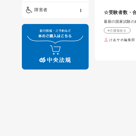
精神保健福祉士
ケアマネジメント・ソ
保育・教育／発達障害
障害者
ーシャルワーク
☆受験者数・
／子育て
介護福祉士
最新の国家試験の
看護
障害者支援・福祉
保育士
#介護福祉士
制度
けあサポ編集部