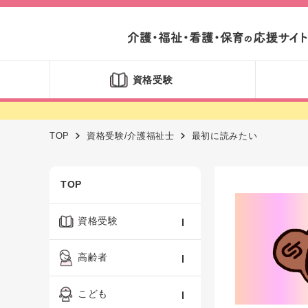
資格受験
TOP
資格受験/介護福祉士
最初に読みたい
TOP
資格受験
ケアマネジャー
高齢者
社会福祉士
認知症ケア・介護技術
こども