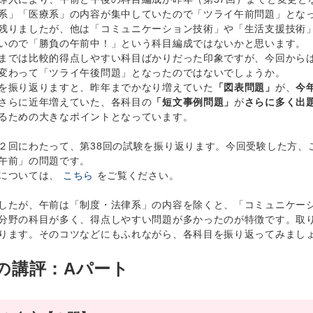
系」「医療系」の内容が集中していたので「ツライ午前問題」とな
残りましたが、他は「コミュニケーション技術」や「生活支援技術
いので「勝負の午前中！」という科目編成ではないかと思います。
では比較的得点しやすい科目ばかりだった印象ですが、今回からは
変わって「ツライ午後問題」となったのではないでしょうか。
を振り返りますと、昨年までかなり増えていた
「図表問題」
が、
今
さらに近年増えていた、各科目の
「短文事例問題」
が
さらに多く出
るための大きなポイントとなっています。
回にわたって、第38回の試験を振り返ります。今回受験した方、
午前」の問題です。
については、
こちら
をご覧ください。
たが、午前は「制度・法律系」の内容を除くと、「コミュニケーシ
分野の科目が多く、得点しやすい問題が多かったのが特徴です。取
ります。そのコツなどにもふれながら、各科目を振り返ってみまし
の講評：Aパート