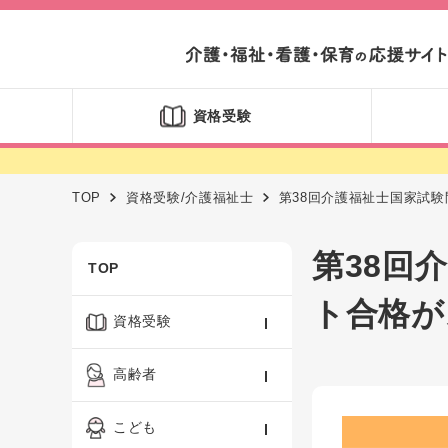
資格受験
TOP
資格受験/介護福祉士
第38回介護福祉士国家試
第38回
TOP
ト合格が
資格受験
ケアマネジャー
高齢者
社会福祉士
認知症ケア・介護技術
こども