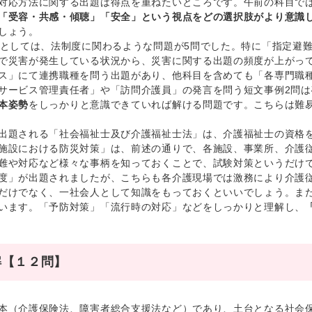
対応方法に関する出題は得点を重ねたいところです。午前の科目で
「受容・共感・傾聴」「安全」という視点をどの選択肢がより意識
しょう。
としては、法制度に関わるような問題が5問でした。特に「指定避
で災害が発生している状況から、災害に関する出題の頻度が上がっ
ス」にて連携職種を問う出題があり、他科目を含めても「各専門職
サービス管理責任者」や「訪問介護員」の発言を問う短文事例2問
本姿勢
をしっかりと意識
できていれば解ける問題です。こちらは難
題される「社会福祉士及び介護福祉士法」は、介護福祉士の資格を
施設における防災対策」は、前述の通りで、各施設、事業所、介護
難や対応など様々な事柄を知っておくことで、試験対策というだけ
度」が出題されましたが、こちらも各介護現場では激務により介護
だけでなく、一社会人として知識をもっておくといいでしょう。ま
います。「予防対策」「流行時の対応」などをしっかりと理解し、
解【１２問】
（介護保険法、障害者総合支援法など）であり、土台となる社会保