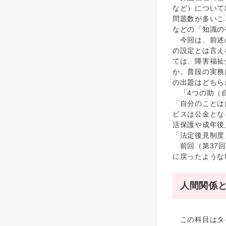
など）について
問題数が多いこ
などの「知識の
今回は、前述の
の設定とは言え
ては、障害福祉
か。普段の実務
の出題はどちら
「4つの助（自
「自分のことは
ビスは公金とな
活保護や成年後
「法定後見制度
前回（第37回
に戻ったような
人間関係
この科目はタイ