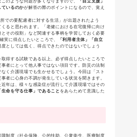
はこのような問題が多くなりますので、
「自立支援」
しているのか
が解答の際のポイントになるので、覚え
難所での要配慮者に対する生活」が出題されたよう
てくると思われます。「老健における在宅復帰に向け
種とその役割」など関連する事柄を学習しておく必要
は確実に得点したいところで、
「利用者主体」「自立
易度としては低く、得点できたのではないでしょう
取得する試験である以上、必ず得点したいところで
従事者にとって他人事ではない項目です。防災の法制
でなく介護現場でも生かせるでしょう。今回は「スト
従事者に心身の不調が発生している状況を聞きます。
た近年は、様々な感染症が流行して介護現場ではその
「生命を守る仕事」であること
をあらためて意識した
障制度（社会保険、公的扶助、公衆衛生、医療制度