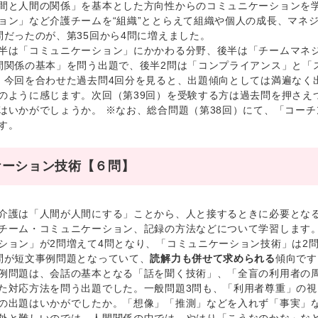
間と人間の関係」を基本とした方向性からのコミュニケーションを
ョン」など介護チームを“組織”ととらえて組織や個人の成長、マネ
問だったのが、第35回から4問に増えました。
は「コミュニケーション」にかかわる分野、後半は「チームマネジ
間関係の基本」を問う出題で、後半2問は「コンプライアンス」と「
、今回を合わせた過去問4回分を見ると、出題傾向としては満遍なく
のように感じます。次回（第39回）を受験する方は過去問を押さえ
はいかがでしょうか。 ※なお、総合問題（第38回）にて、「コー
す。
ケーション技術【６問】
護は「人間が人間にする」ことから、人と接するときに必要となる
チーム・コミュニケーション、記録の方法などについて学習します。
ション」が2問増えて4問となり、「コミュニケーション技術」は2
問が短文事例問題となっていて、
読解力も併せて求められる
傾向です
問題は、会話の基本となる「話を聞く技術」、「全盲の利用者の周
た対応方法を問う出題でした。一般問題3問も、「利用者尊重」の
の出題はいかがでしたか。「想像」「推測」などを入れず「事実」
外と難しいのでは。人間関係の中では、やはり「こうなのかな」な