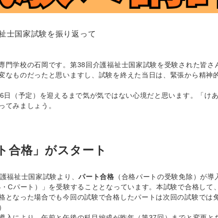
福祉士国家試験を振り返って
門学校の石岡です。第38回介護福祉士国家試験を受験された皆さ
変なものだったと思いますし、試験を終えた当日は、緊張から精神
16日（予定）を迎えるまで気が気ではない心境だと思います。「け
ってみましょう。
ト合格」がスタート
護福祉士国家試験より、
パート合格
（合格パートの受験免除）が導
B・Cパート）」を受験することとなっています。本試験で合格して
格となった場合でも今回の試験で合格したパートは次回の試験では
）
入により、午前と午後の科目編成が昨年（第37回）までと変更と