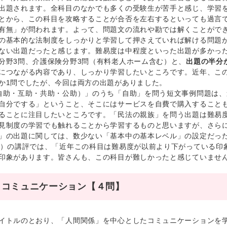
出題されます。全科目のなかでも多くの受験生が苦手と感じ、学習を
とから、この科目を攻略することが合否を左右するといっても過言
有無」が問われます。よって、問題文の流れや勘では解くことがで
基本的な法制度をしっかりと学習して押さえていれば解ける問題が
ない出題だったと感じます。難易度は中程度といった出題が多かっ
分野3問、介護保険分野3問（有料老人ホーム含む）と、
出題の半分
につながる内容であり、しっかり学習したいところです。近年、こ
か1問でしたが、今回は両方の出題がありました。
助・互助・共助・公助）」のうち「自助」を問う短文事例問題は、
自分でする」ということ、そこにはサービスを自費で購入すること
ることに注目したいところです。「民法の親族」を問う出題は難易
見制度の学習でも触れることから学習するものと思いますが、さら
」の出題に関しては、数少ない「基本中の基本レベル」の設定だっ
）の講評では、「近年この科目は難易度が以前より下がっている印
印象があります。皆さんも、この科目が難しかったと感じていませ
とコミュニケーション【４問】
トルのとおり、「人間関係」を中心としたコミュニケーションを学