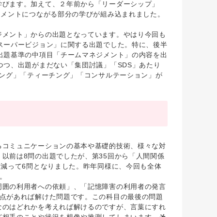
学びます。加えて、２年前から「リーダーシップ」
ジメントにつながる部分の学びが組み込まれました。
メント」からの出題となっています。やはり今回も
スーパービジョン」に関する出題でした。特に、後半
出題基準の中項目「チームマネジメント」の内容を出
つつ、出題がまだない「集団討議」「SDS」あたり
チング」「ティーチング」「コンサルテーション」が
コミュニケーションの基本や基礎的技術、様々な対
以前は8問の出題でしたが、第35回から「人間関係
問減って6問となりました。昨年同様に、今回も全体
。
囲の利用者への依頼」、「記憶障害の利用者の発言
視点があれば解けた問題です。この科目の最後の問題
なのはどれかを考えれば解けるのですが、言葉にすれ
ど相手のことや状況を想像や推測してしまいます。
そ