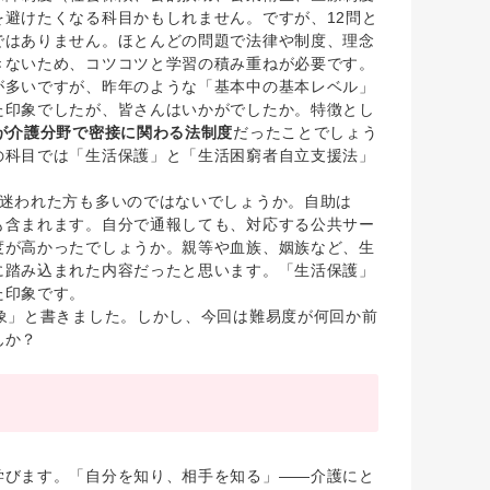
避けたくなる科目かもしれません。ですが、12問と
ではありません。ほとんどの問題で法律や制度、理念
きないため、コツコツと学習の積み重ねが必要です。
多いですが、昨年のような「基本中の基本レベル」
た印象でしたが、皆さんはいかがでしたか。特徴とし
が介護分野で密接に関わる法制度
だったことでしょう
の科目では「生活保護」と「生活困窮者自立支援法」
迷われた方も多いのではないでしょうか。自助は
も含まれます。自分で通報しても、対応する公共サー
度が高かったでしょうか。親等や血族、姻族など、生
に踏み込まれた内容だったと思います。「生活保護」
た印象です。
象」と書きました。しかし、今回は難易度が何回か前
んか？
びます。「自分を知り、相手を知る」――介護にと