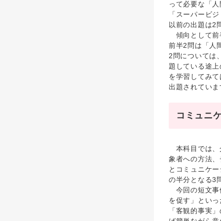
って必要な「人
「スーパービジ
以前の出題は2
傾向として前半
前半2問は「人
2問については
題している途上
を学習してみて
出題されていま
コミュニ
本科目では、介
象者への方法、
とコミュニケー
の半分となる3
今回の短文事例
を促す」といっ
「客観的事実」
ば簡単ながら意