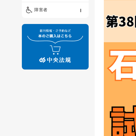
精神保健福祉士
ケアマネジメント・ソ
保育・教育／発達障害
障害者
ーシャルワーク
／子育て
介護福祉士
看護
障害者支援・福祉
保育士
制度