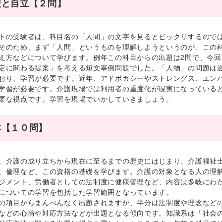
厳と自立【２問】
の受験者は、科目名の「人間」の文字を見るとビックリするのでは
そのため、まず「人間」というものを理解しようというのが、この
え方などについて学びます。例年この科目からの出題は2問で、今回
定に関わる提案」を考える短文事例問題でした。「人物」の問題は過
おり、学習が必要です。近年、アドボカシーやストレングス、エン
学習が必要です。介護現場では利用者の重度化が現実になっている
要な視点です。学習を現場でいかしていきましょう。
本【１０問】
介護の成り立ちから現在に至るまでの歴史にはじまり、介護福祉士
、倫理など、この資格の基礎を学びます。介護の対象となる人の理
ジメント、労働者としての法制度に健康管理など、内容は多岐にわ
についての学習を包括した学習範囲となっています。
項目からまんべんなく出題されますが、半分は法制度や理念などの
などの心情や対応方法などが出題となる傾向です。知識系は「社会