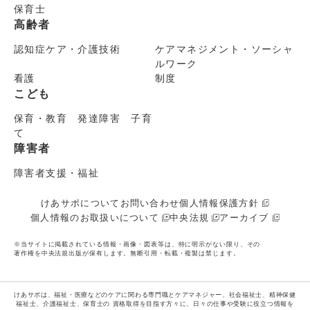
保育士
高齢者
認知症ケア・介護技術
ケアマネジメント・ソーシャ
ルワーク
看護
制度
こども
保育・教育 発達障害 子育
て
障害者
障害者支援・福祉
けあサポについて
お問い合わせ
個人情報保護方針
個人情報のお取扱いについて
中央法規
アーカイブ
※当サイトに掲載されている情報・画像・図表等は、特に明示がない限り、その
著作権を中央法規出版が保有します。無断引用・転載・複製は禁じます。
けあサポは、福祉・医療などのケアに関わる専門職とケアマネジャー、社会福祉士、精神保健
福祉士、介護福祉士、保育士の
資格取得を目指す方々に、日々の仕事や受験に役立つ情報を