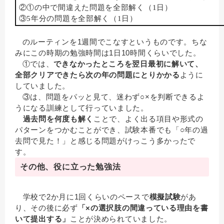
②①の中で間違えた問題を全部解く（1日）
③5年分の問題を全部解く（1日）
のルーティンを1週間でこなすというものです。ちな
みにこの時期の勉強時間は1日10時間くらいでした。
①では、
できなかったところを翌日最初に解いて、
全部クリアできたら次の年の問題にとりかかる
ように
していました。
③は、問題をパッと見て、迷わず○×を判断できるよ
うになる訓練として行っていました。
過去問を何度も解く
ことで、よく出る項目や形式の
パターンをつかむことができ、試験本番でも「○年の過
去問で見た！」と感じる問題がけっこう多かったで
す。
その他、役に立った勉強法
学校で2か月に1回くらいのペースで
模擬試験
があ
り、その後に必ず
「×の選択肢の間違っている理由を書
いて提出する」
ことが決められていました。