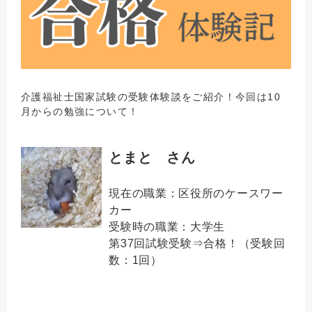
介護福祉士国家試験の受験体験談をご紹介！今回は10
月からの勉強について！
とまと さん
現在の職
業
：
区役所のケースワー
カー
受験時の職業：大学生
第37回試験受験⇒合格！（受験回
数：1回）