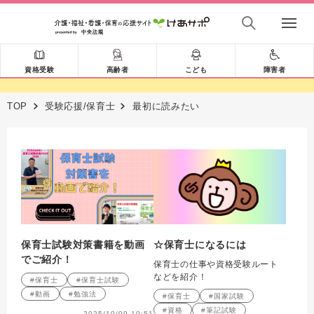
資格受験
高齢者
こども
障害者
TOP
受験応援/保育士
最初に読みたい
保育士試験対策書籍を動画
☆保育士になるには
でご紹介！
保育士の仕事や資格受験ルート
などを紹介！
#保育士
#保育士試験
#動画
#勉強法
#保育士
#国家試験
#資格
#筆記試験
2025/10/09 10:51