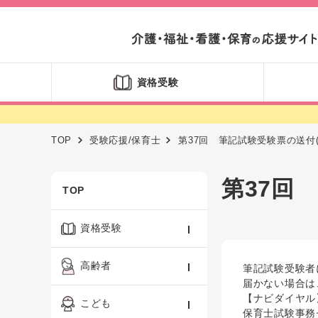
資格受験
TOP
受験応援/保育士
第37回 筆記試験受験票の送付(4
第37回
TOP
資格受験
ケアマネジャー
高齢者
筆記試験受験者
届かない場合は
社会福祉士
【ナビダイヤル】0
認知症ケア・介護技術
こども
保育士試験事務セ