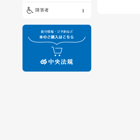
精神保健福祉士
ケアマネジメント・ソ
保育・教育／発達障害
障害者
ーシャルワーク
／子育て
介護福祉士
看護
障害者支援・福祉
保育士
制度