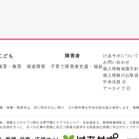
こども
障害者
けあサポについて
お問い合わせ
保育・教育 発達障害 子育て
障害者支援・福祉
個人情報保護方針
個人情報のお取扱
中央法規
アーカイブ
報・画像・図表等は、特に明示がない限り、その著作権を中央法規出版が保有します。無
祉・医療などのケアに関わる専門職とケアマネジャー、社会福祉士、精神保健福祉士、介護
を目指す方々に、日々の仕事や受験に役立つ情報を提供する実践的な情報と学びのウェブサ