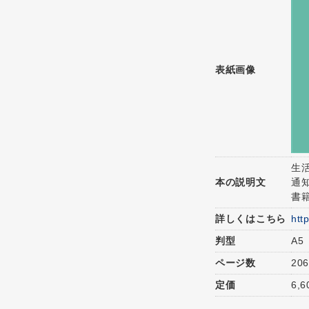
表紙画像
生
本の説明文
通
書
詳しくはこちら
htt
判型
A5
ページ数
20
定価
6,