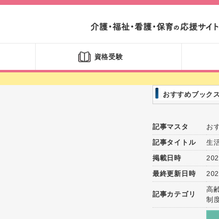
資格受験
おすすめブック
記事マスタ
お
記事タイトル
生
掲載日時
202
最終更新日時
202
高
記事カテゴリ
制