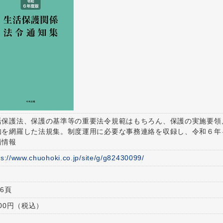
活保護法、保護の基準等の重要法令規範はもちろん、保護の実施要領
知を網羅した法規集。制度運用に必要な事務連絡を収録し、令和６年
籍情報
ps://www.chuohoki.co.jp/site/g/g82430099/
66頁
600円（税込）