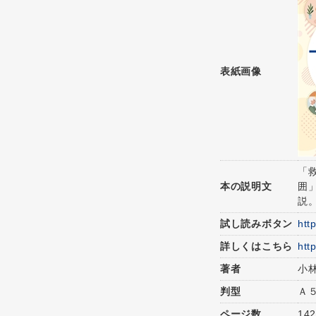
表紙画像
「
本の説明文
囲
説
試し読みボタン
htt
詳しくはこちら
htt
著者
小
判型
Ａ
ページ数
14