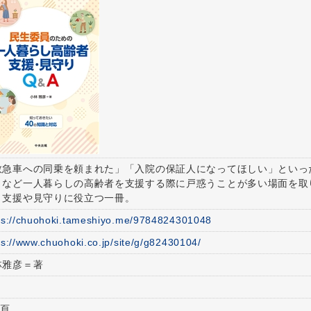
救急車への同乗を頼まれた」「入院の保証人になってほしい」といっ
」など一人暮らしの高齢者を支援する際に戸惑うことが多い場面を取
。支援や見守りに役立つ一冊。
ps://chuohoki.tameshiyo.me/9784824301048
ps://www.chuohoki.co.jp/site/g/g82430104/
林雅彦＝著
５
2頁