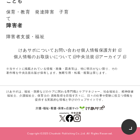
こども
保育・教育 発達障害 子育
て
障害者
障害者支援・福祉
けあサポについて
お問い合わせ
個人情報保護方針
個人情報のお取扱いについて
中央法規
アーカイブ
※当サイトに掲載されている情報・画像・図表等は、特に明示がない限り、その
著作権を中央法規出版が保有します。無断引用・転載・複製は禁じます。
けあサポは、福祉・医療などのケアに関わる専門職とケアマネジャー、社会福祉士、精神保健
福祉士、介護福祉士、保育士の
資格取得を目指す方々に、日々の仕事や受験に役立つ情報を
提供する実践的な情報と学びのウェブサイトです。
Copyright ©2025 Chuohoki Publishing Co.,Ltd. All Rights Reserved.