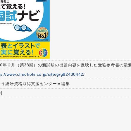
026年２月（第38回）の新試験の出題内容を反映した受験参考書の最
ps://www.chuohoki.co.jp/site/g/g82430442/
とう総研資格取得支援センター＝編集
判