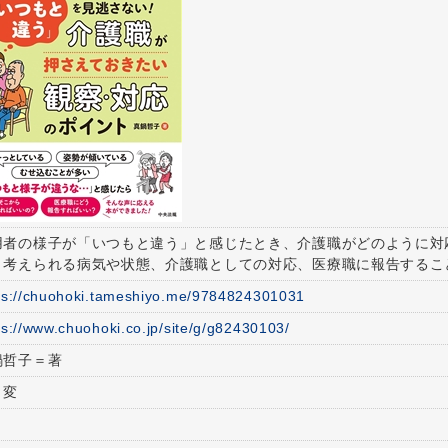
用者の様子が「いつもと違う」と感じたとき、介護職がどのように対
と考えられる病気や状態、介護職としての対応、医療職に報告するこ
ps://chuohoki.tameshiyo.me/9784824301031
ps://www.chuohoki.co.jp/site/g/g82430103/
鍋哲子＝著
５変
8