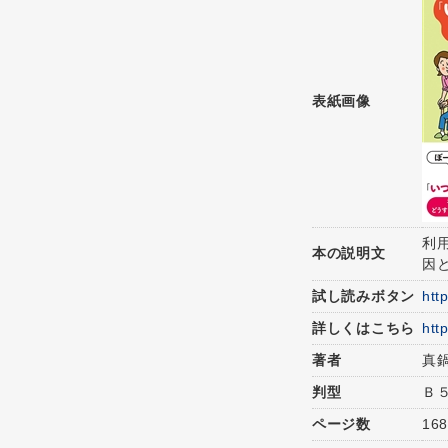
表紙画像
利
本の説明文
因
試し読みボタン
htt
詳しくはこちら
htt
著者
真
判型
Ｂ
ページ数
16