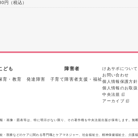
980円（税込）
こども
障害者
けあサポについて
お問い合わせ
保育・教育 発達障害 子育て
障害者支援・福祉
個人情報保護方針
個人情報のお取扱
中央法規
アーカイブ
報・画像・図表等は、特に明示がない限り、その著作権を中央法規出版が保有します。無
祉・医療などのケアに関わる専門職とケアマネジャー、社会福祉士、精神保健福祉士、介護