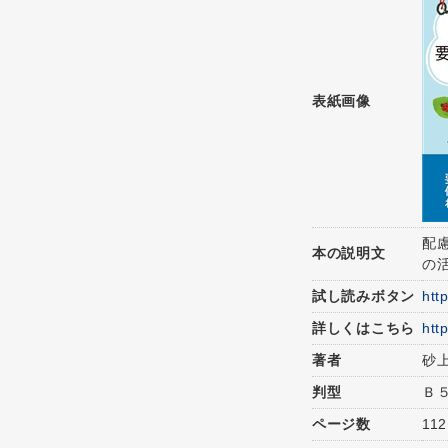
表紙画像
配
本の説明文
の
試し読みボタン
htt
詳しくはこちら
htt
著者
砂
判型
Ｂ
ページ数
112