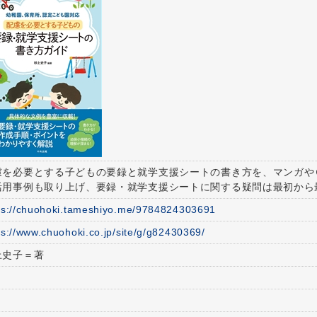
慮を必要とする子どもの要録と就学支援シートの書き方を、マンガや
活用事例も取り上げ、要録・就学支援シートに関する疑問は最初から
ps://chuohoki.tameshiyo.me/9784824303691
ps://www.chuohoki.co.jp/site/g/g82430369/
上史子＝著
５