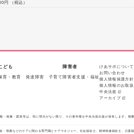
200円 （税込）
こども
障害者
けあサポについて
お問い合わせ
保育・教育 発達障害 子育て
障害者支援・福祉
個人情報保護方針
個人情報のお取扱
中央法規
アーカイブ
報・画像・図表等は、特に明示がない限り、その著作権を中央法規出版が保有します。無
祉・医療などのケアに関わる専門職とケアマネジャー、社会福祉士、精神保健福祉士、介護