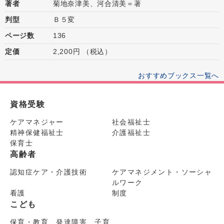
著者
菊地奈津美、河合清美＝著
判型
Ｂ５変
ページ数
136
定価
2,200円 （税込）
おすすめブックス一覧へ
資格受験
ケアマネジャー
社会福祉士
精神保健福祉士
介護福祉士
保育士
高齢者
認知症ケア・介護技術
ケアマネジメント・ソーシャ
ルワーク
看護
制度
こども
保育・教育 発達障害 子育