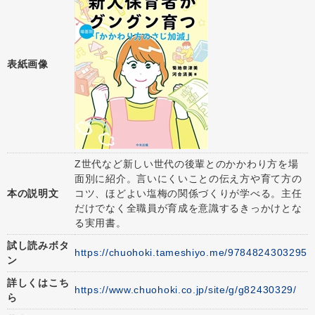
表紙画像
Z世代など新しい世代の後輩とのかかわり方を場
面別に紹介。言いにくいことの伝え方や育て方の
本の説明文
コツ、ほどよい塩梅の関係づくりが学べる。主任
だけでなく全職員が育成を意識するきっかけとな
る実用書。
試し読みボタ
https://chuohoki.tameshiyo.me/9784824303295
ン
詳しくはこち
https://www.chuohoki.co.jp/site/g/g82430329/
ら