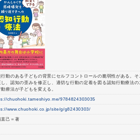
題行動のある子どもの背景にセルフコントロールの脆弱性がある。そ
正し、認知の歪みを修正し、適切な行動の定着を図る認知行動療法の
行動療法が子どもを変える。
ps://chuohoki.tameshiyo.me/9784824303035
ps://www.chuohoki.co.jp/site/g/g82430303/
浦直己＝著
6