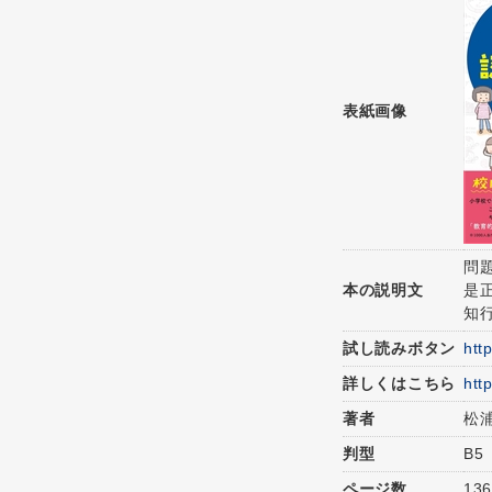
表紙画像
問
本の説明文
是
知
試し読みボタン
htt
詳しくはこちら
htt
著者
松
判型
B5
ページ数
13