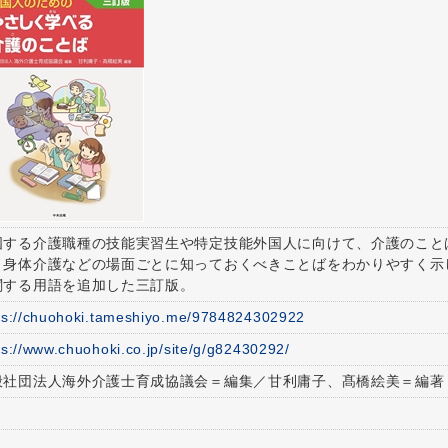
国する介護職種の技能実習生や特定技能外国人に向けて、介護のこと
、身体介護などの場面ごとに知っておくべきことばをわかりやすく示
関する用語を追加した三訂版。
ps://chuohoki.tameshiyo.me/9784824302922
ps://www.chuohoki.co.jp/site/g/g82430292/
般社団法人海外介護士育成協議会＝編集／甘利庸子、髙橋絵美＝編著
6