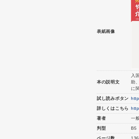
表紙画像
入
本の説明文
助
に
試し読みボタン
htt
詳しくはこちら
htt
著者
一
判型
B5
ページ数
13