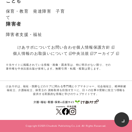
こども
保育・教育 発達障害 子育
て
障害者
障害者支援・福祉
けあサポについて
お問い合わせ
個人情報保護方針
個人情報のお取扱いについて
中央法規
アーカイブ
※当サイトに掲載されている情報・画像・図表等は、特に明示がない限り、その
著作権を中央法規出版が保有します。無断引用・転載・複製は禁じます。
けあサポは、福祉・医療などのケアに関わる専門職とケアマネジャー、社会福祉士、精神保健
福祉士、介護福祉士、保育士の
資格取得を目指す方々に、日々の仕事や受験に役立つ情報を
提供する実践的な情報と学びのウェブサイトです。
Copyright ©2025 Chuohoki Publishing Co.,Ltd. All Rights Reserved.