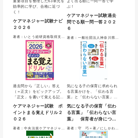
重要項目を整理した63単元を
よく出る順に一問一答で学
効率的に学び、合格に近づ
ぶ！
く！
ケアマネジャー試験過去
ケアマネジャー試験ナビ
問でる順一問一答２０２
２０２６
６
著者：いとう総研資格取得支援センター＝編集
著者：一般社団法人神奈川県介護支援専門員協会＝編集
過去問から「正しい」答え
気になる子の保育に求められ
（＝正文）をピックアップ。
る言葉かけを、「伝わる言
「正文」を書いて覚える記入
葉」と「伝わらない言葉」の
式の問題集。
対比で具体的に学ぶ一冊。気
ケアマネジャー試験 ポ
気になる子の保育「伝わ
になる子やその親、クラスの
イントまる覚えドリル２
る言葉」「伝わらない言
子、職員に対してなど約３０
０２６
葉」 保育者が身につけ
の例を収載。伝わる（伝わら
ない）理由を理解すること
たい配慮とコミュニケー
著者：中央法規ケアマネジャー受験対策研究会＝編集
著者：守 巧＝著／にしかわたく＝イラスト
で、必要な配慮とコミュニケ
ション
ーション法が身につく。