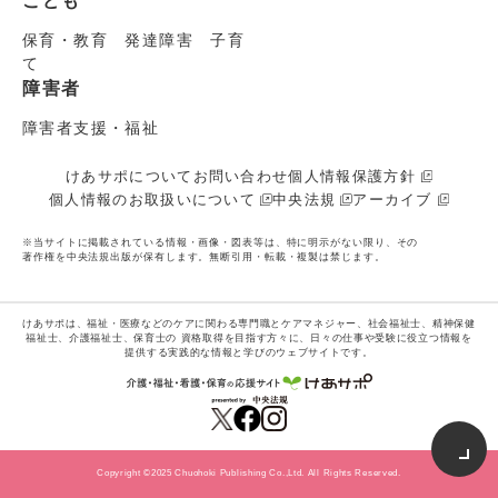
こども
保育・教育 発達障害 子育
て
障害者
障害者支援・福祉
けあサポについて
お問い合わせ
個人情報保護方針
個人情報のお取扱いについて
中央法規
アーカイブ
※当サイトに掲載されている情報・画像・図表等は、特に明示がない限り、その
著作権を中央法規出版が保有します。無断引用・転載・複製は禁じます。
けあサポは、福祉・医療などのケアに関わる専門職とケアマネジャー、社会福祉士、精神保健
福祉士、介護福祉士、保育士の
資格取得を目指す方々に、日々の仕事や受験に役立つ情報を
提供する実践的な情報と学びのウェブサイトです。
Copyright ©2025 Chuohoki Publishing Co.,Ltd. All Rights Reserved.