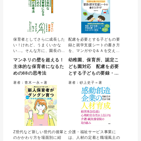
保育者としてさらに成長した
配慮を必要とする子どもの要
い！けれど、うまくいかな
録と就学支援シートの書き方
い…。そんな方に、園長の経
を、マンガやＱ＆Ａを交えて
験もある著者が「自己効力感
わかりやすく解説。実際の園
マンネリの壁を超える！
幼稚園、保育所、認定こ
を上げる」「保育と子育ての
や小学校での活用事例も取り
主体的な保育者になるた
ども園対応 配慮を必要
違い」など、ワンランク上の
上げ、要録・就学支援シート
めの88の思考法
とする子どもの要録・就
保育者として身につけたい88
に関する疑問は最初から最後
の思考法を紹介。1つの思考法
までこれ一冊で完結すること
学支援シートの書き方ガ
著者：青木一永＝著
著者：砂上史子＝著
を見開き頁で解説し、すきま
ができる。
イド
時間に読み進められる。
Z世代など新しい世代の後輩と
介護・福祉サービス事業に
のかかわり方を場面別に紹
は、人材の定着と職場風土の