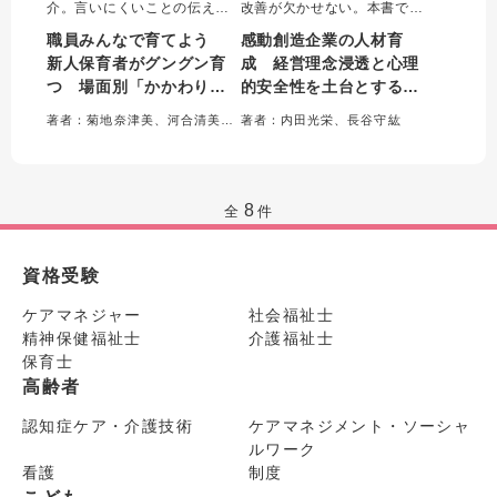
介。言いにくいことの伝え方
改善が欠かせない。本書で
や育て方のコツ、ほどよい塩
は、愛知を中心に事業を展開
職員みんなで育てよう
感動創造企業の人材育
梅の関係づくりが学べる。主
する栄光会の取り組みから、
新人保育者がグングン育
成 経営理念浸透と心理
任だけでなく全職員が育成を
良好な人間関係と組織の高い
つ 場面別「かかわり方
的安全性を土台とする介
意識するきっかけとなる実用
成果を両立して経営理念を実
書。
現する具体的な施策やリーダ
のさじ加減」
護・鍼灸接骨院の取り組
著者：菊地奈津美、河合清美＝著
著者：内田光栄、長谷守紘
ーの成長事例を紹介。
み
8
全
件
資格受験
ケアマネジャー
社会福祉士
精神保健福祉士
介護福祉士
保育士
高齢者
認知症ケア・介護技術
ケアマネジメント・ソーシャ
ルワーク
看護
制度