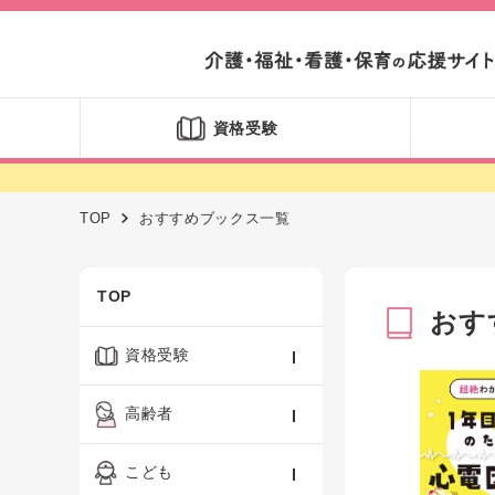
資格受験
TOP
おすすめブックス一覧
TOP
おす
資格受験
ケアマネジャー
高齢者
社会福祉士
認知症ケア・介護技術
こども