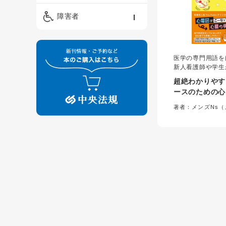
精神保健福祉士
ケアマネジメント・ソ
保育・教育／発達障害
障害者
ーシャルワーク
／子育て
介護福祉士
看護
障害者支援・福祉
保育士
医学の専門用語を
制度
新人看護師や学生
を理解できる本。
超絶わかりやす
ーが心電図の波形
ースのための心
ら心臓の病態がこ
イラストを使って
著者：メンズNs
図理解をあきらめ
／道又元裕＝監修
試験や臨床実習の