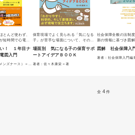
ほとんど使わず、
保育現場でよく見られる「気になる
社会保障全般の法制
が短時間で心電図
子」が苦手な場面について、その背
新の情報に基づき図
人気ユーチューバ
景を探り、理由ごとに発達特性を解
障」の入門書。初め
い！ １年目ナ
場面別 気になる子の保育サポ
図解 社会保障入
がこーなってるか
説し、支援・対応のヒントを提案。
を学ぶ方のための学
電図入門
ートアイデアＢＯＯＫ
ーなっているかを
環境を見直すことで、できないこと
療福祉論、社会福祉
著者：社会保障入門編
易しく解説。心電
や難しいことが多く、自信をなくし
て最適。社会保障を
（メンズナース）＝著
著者：佐々木康栄＝著
た人も必携。国家
がちな子どもも安心して園生活を送
変化と政策動向を取
準備にも最適。
れるようになる。
策の最新動向等も盛
4
全
件