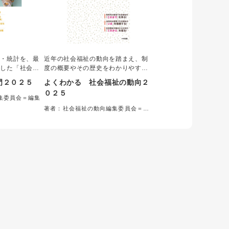
度・統計を、最
近年の社会福祉の動向を踏まえ、制
解した「社会保
度の概要やその歴史をわかりやすく
て社会保障制度
解説。2025年版では、孤独・孤立対
門２０２５
よくわかる 社会福祉の動向２
習書として、医
策や異次元の少子化対策など近年強
０２５
概論の教材とし
化・推進されている項目のほか、災
集委員会＝編集
取り巻く環境の
害支援などのトピックを新たに追
著者：社会福祉の動向編集委員会＝編
扱い、こども施
加。福祉制度の過去から現在まで、
集
り込んでいる。
全容を知りたい方必携の１冊。