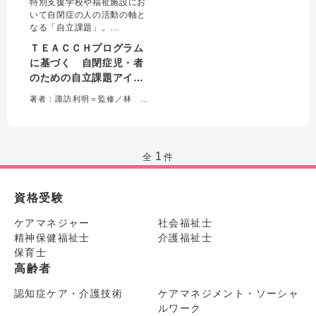
特別支援学校や福祉施設にお
いて自閉症の人の活動の軸と
なる「自立課題」。
本書はＴＥＡＣＣＨプログラ
ＴＥＡＣＣＨプログラム
ムに基づいて、身近で手軽な
に基づく 自閉症児・者
素材を使った作り方を紹介。
のための自立課題アイデ
さらに、日常生活での活用方
法も提案する。
ア集 身近な材料を活かす
著者：諏訪利明＝監修／林 大輔＝著
数多くのアイデアを紹介する
９５例
ことで、個別性に応じたかか
わりを支援する。
1
全
件
資格受験
ケアマネジャー
社会福祉士
精神保健福祉士
介護福祉士
保育士
高齢者
認知症ケア・介護技術
ケアマネジメント・ソーシャ
ルワーク