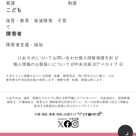
看護
制度
こども
保育・教育 発達障害 子育
て
障害者
障害者支援・福祉
けあサポについて
お問い合わせ
個人情報保護方針
個人情報のお取扱いについて
中央法規
アーカイブ
※当サイトに掲載されている情報・画像・図表等は、特に明示がない限り、その
著作権を中央法規出版が保有します。無断引用・転載・複製は禁じます。
けあサポは、福祉・医療などのケアに関わる専門職とケアマネジャー、社会福祉士、精神保健
福祉士、介護福祉士、保育士の
資格取得を目指す方々に、日々の仕事や受験に役立つ情報を
提供する実践的な情報と学びのウェブサイトです。